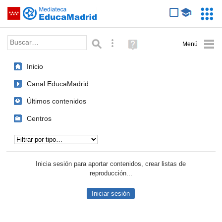
Mediateca de EducaMadrid
Saltar navegación
Servic
Educa
Palabra o frase:
Búsqueda avanzada
Ayuda
(en
ventana
Inicio
nueva)
Canal EducaMadrid
Últimos contenidos
Centros
Tipo de contenido:
Inicia sesión para aportar contenidos, crear listas de
reproducción...
Iniciar sesión