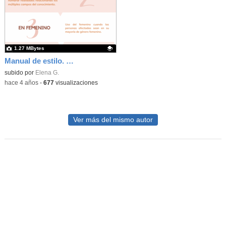
1.27 MBytes
Manual de estilo. Revista escolar 23 miradas
Contenido educativo.
subido por
Elena G.
-
hace 4 años
-
677
visualizaciones
Ver más del mismo autor