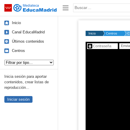
Mediateca de EducaMadrid
Saltar navegación
Palabra o frase:
Inicio
Canal EducaMadrid
Inicio
Centros
C
Últimos contenidos
Contenido protegido…
Centros
Tipo de contenido:
Inicia sesión para aportar
contenidos, crear listas de
reproducción...
Iniciar sesión