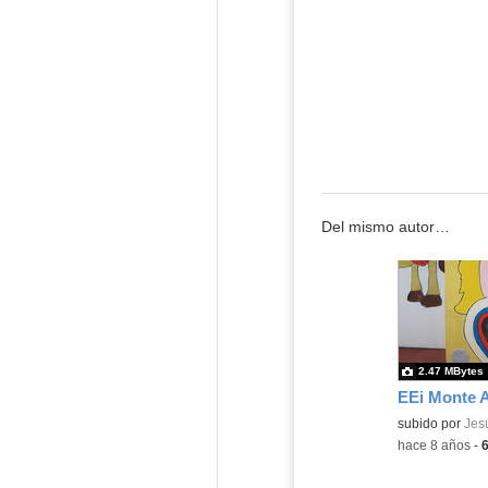
Del mismo autor…
2.47 MBytes
EEi Monte 
subido por
Jesú
-
hace 8 años
-