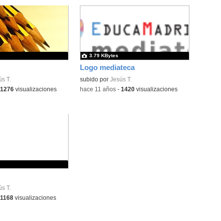
s
3.79 KBytes
Logo mediateca
s T.
subido por
Jesús T.
1276
visualizaciones
-
hace 11 años
-
1420
visualizaciones
s T.
1168
visualizaciones