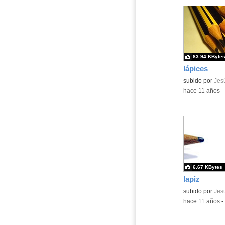
83.94 KByte
lápices
subido por
Jesú
-
hace 11 años
-
6.67 KBytes
lapiz
subido por
Jesú
-
hace 11 años
-