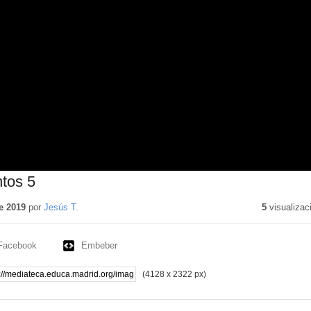
tos 5
e 2019
por
Jesús T.
5
visualizac
Facebook
Embeber
(4128 x 2322 px)