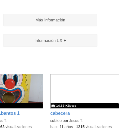
Más información
Información EXIF
14.89 KBytes
Abantos 1
cabecera
s T.
subido por
Jesús T.
663
visualizaciones
-
hace 11 años
-
1215
visualizaciones