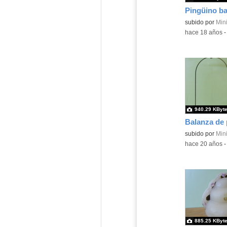
subido por
Mini
-
hace 18 años
940.29 KByt
Balanza de 
subido por
Mini
-
hace 20 años
885.25 KByt