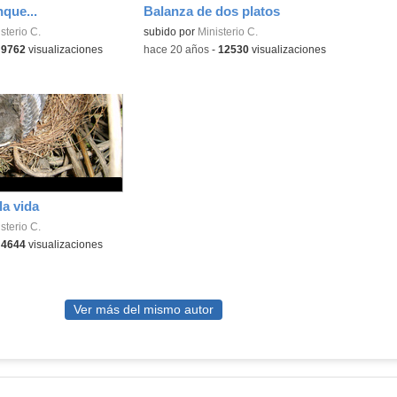
nque...
Balanza de dos platos
sterio C.
subido por
Ministerio C.
-
9762
visualizaciones
-
hace 20 años
-
12530
visualizaciones
la vida
sterio C.
-
4644
visualizaciones
Ver más del mismo autor