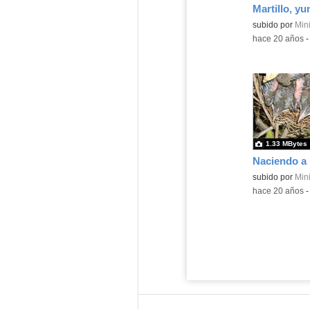
Martillo, yu
subido por
Mini
-
hace 20 años
1.33 MBytes
Naciendo a 
subido por
Mini
-
hace 20 años