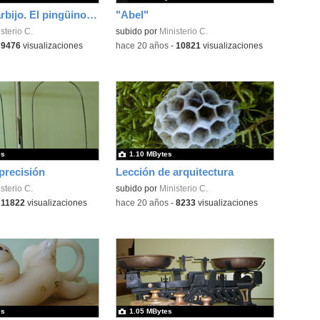
Pingüino barbijo. El pingüino de MAX 4.0
"Abel"
sterio C.
subido por
Ministerio C.
-
9476
visualizaciones
-
hace 20 años
-
10821
visualizaciones
es
1.10 MBytes
precisión
Lección de arquitectura
sterio C.
subido por
Ministerio C.
-
11822
visualizaciones
-
hace 20 años
-
8233
visualizaciones
es
1.05 MBytes