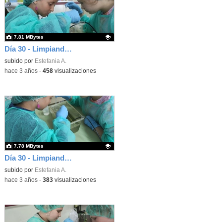
7.81 MBytes
Día 30 - Limpiando el faunario y alimentando a los alevines (foto 2)
Contenido educativo.
subido por
Estefania A.
-
hace 3 años
-
458
visualizaciones
7.78 MBytes
Día 30 - Limpiando el faunario y alimentando a los alevines (foto 1)
Contenido educativo.
subido por
Estefania A.
-
hace 3 años
-
383
visualizaciones