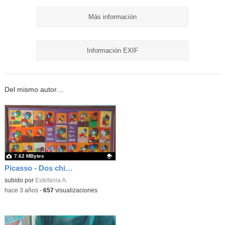
Más información
Información EXIF
Del mismo autor…
7.62 MBytes
Picasso - Dos chicas leyendo (interpretación de 4°A)
Contenido educativo.
subido por
Estefania A.
-
hace 3 años
-
657
visualizaciones