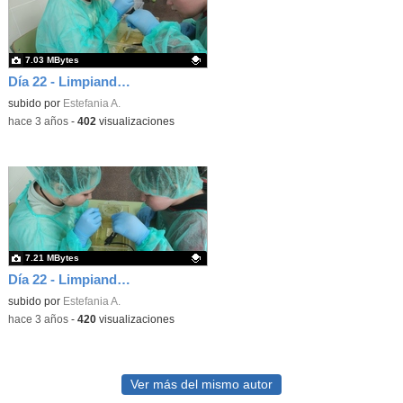
7.03 MBytes
Día 22 - Limpiando el faunario (foto 2)
Contenido educativo.
subido por
Estefania A.
-
hace 3 años
-
402
visualizaciones
7.21 MBytes
Día 22 - Limpiando el faunario (foto 1)
Contenido educativo.
subido por
Estefania A.
-
hace 3 años
-
420
visualizaciones
Ver más del mismo autor