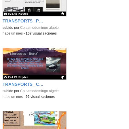
525.45 KBytes
TRANSPORTS_ PLANE
Contenido educativo.
subido por
Cp santodomingo algete
-
hace un mes
-
107
visualizaciones
224.21 KBytes
TRANSPORTS_ CARS
Contenido educativo.
subido por
Cp santodomingo algete
-
hace un mes
-
92
visualizaciones