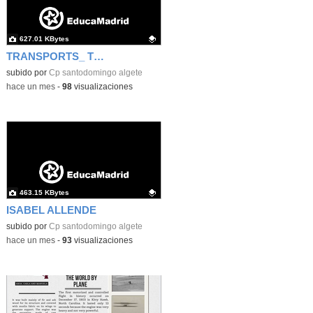
627.01 KBytes
TRANSPORTS_ TIME TRAVEL
Contenido educativo.
subido por
Cp santodomingo algete
-
hace un mes
-
98
visualizaciones
463.15 KBytes
ISABEL ALLENDE
Contenido educativo.
subido por
Cp santodomingo algete
-
hace un mes
-
93
visualizaciones