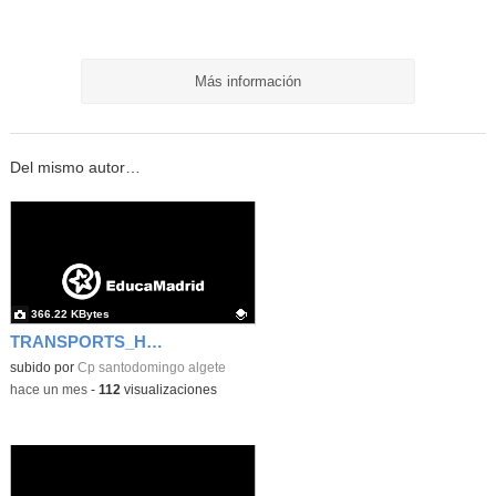
Más información
Del mismo autor…
366.22 KBytes
TRANSPORTS_HENRY FORD
Contenido educativo.
subido por
Cp santodomingo algete
-
hace un mes
-
112
visualizaciones