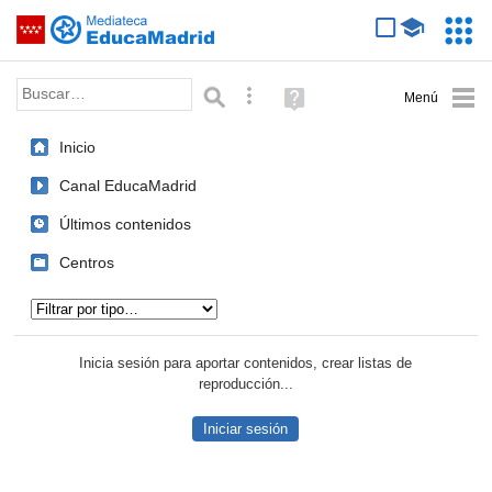
Mediateca de EducaMadrid
Saltar navegación
Servic
Educa
Palabra o frase:
Búsqueda avanzada
Ayuda
(en
ventana
Inicio
nueva)
Canal EducaMadrid
Últimos contenidos
Centros
Tipo de contenido:
Inicia sesión para aportar contenidos, crear listas de
reproducción...
Iniciar sesión