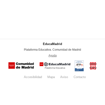
EducaMadrid
-
Plataforma Educativa. Comunidad de Madrid
-
Ayuda
(en ventana nueva)
Certificación
Buzón
de
anónim
conformidad
del Pla
con el
Regiona
Esquema
contra l
Nacional de
Accesibilidad
Mapa
web
Aviso
legal
Contacto
Drogas 
Seguridad
la
(categoría
Comunid
MEDIA). El
de Madr
documento
se abrirá en
ventana
nueva.