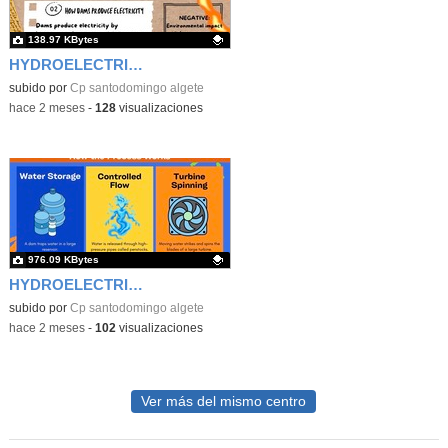
138.97 KBytes
HYDROELECTRIC ENERGY
Contenido educativo.
subido por
Cp santodomingo algete
-
hace 2 meses
-
128
visualizaciones
976.09 KBytes
HYDROELECTRIC ENERGY2
Contenido educativo.
subido por
Cp santodomingo algete
-
hace 2 meses
-
102
visualizaciones
Ver más del mismo centro