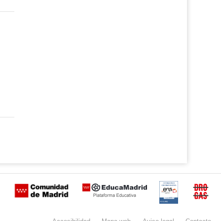
Certificación
Buzón
de
anónimo