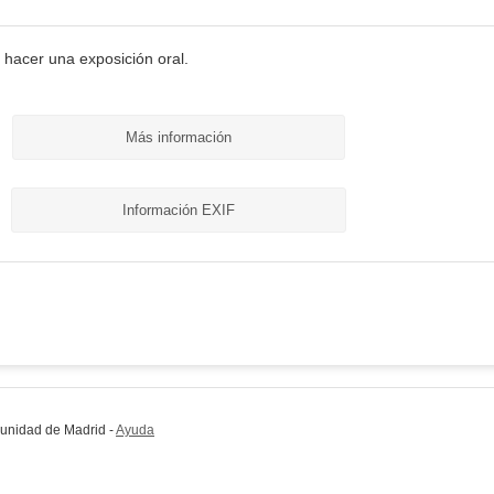
 hacer una exposición oral.
Más información
Información EXIF
munidad de Madrid
-
Ayuda
(en ventana nueva)