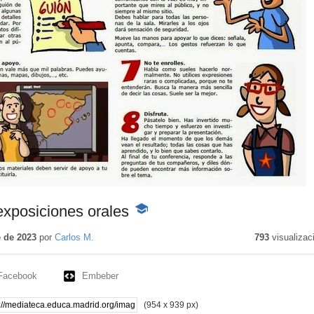
xposiciones orales
-
Contenido
educativo
 de 2023
por
Carlos M.
793
visualizac
Facebook
Embeber
(954 x 939 px)