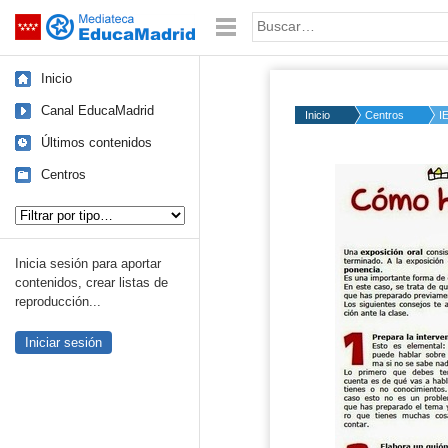
Mediateca de EducaMadrid
Saltar navegación
Palabra o frase:
Inicio
Canal EducaMadrid
Inicio
Centros
I
Últimos contenidos
Centros
Tipo de contenido:
Inicia sesión para aportar
contenidos, crear listas de
reproducción...
Iniciar sesión