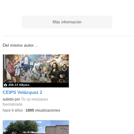
Más información
Del mismo autor…
458.23 KBytes
CEIPS Velázquez 2
subido por
Tic cp velazquez
fuenlabrada
-
hace 6 años
-
1005
visualizaciones