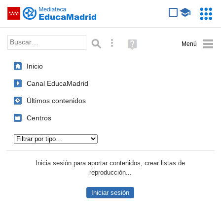
Mediateca de EducaMadrid
Saltar navegación
Servic
Educa
Palabra o frase:
Búsqueda avanzada
Ayuda
(en
ventana
Inicio
nueva)
Canal EducaMadrid
Últimos contenidos
Centros
Tipo de contenido:
Inicia sesión para aportar contenidos, crear listas de
reproducción...
Iniciar sesión