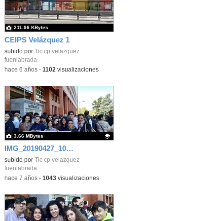
211.96 KBytes
CEIPS Velázquez 1
subido por
Tic cp velazquez
fuenlabrada
-
hace 6 años
-
1102
visualizaciones
3.66 MBytes
IMG_20190427_102052
Contenido educativo.
subido por
Tic cp velazquez
fuenlabrada
-
hace 7 años
-
1043
visualizaciones