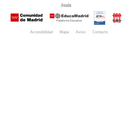
-
Ayuda
(en ventana nueva)
Certificación
Buzón
de
anónim
conformidad
del Pla
con el
Regiona
Esquema
contra l
Nacional de
Accesibilidad
Mapa
web
Aviso
legal
Contacto
Drogas 
Seguridad
la
(categoría
Comunid
MEDIA). El
de Madr
documento
se abrirá en
ventana
nueva.