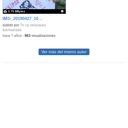
3.75 MBytes
IMG_20190427_102242
Contenido educativo.
subido por
Tic cp velazquez
fuenlabrada
-
hace 7 años
-
983
visualizaciones
Ver más del mismo autor