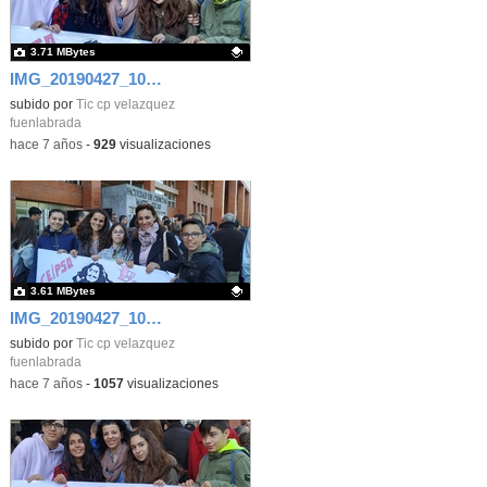
3.71 MBytes
IMG_20190427_102222
Contenido educativo.
subido por
Tic cp velazquez
fuenlabrada
-
hace 7 años
-
929
visualizaciones
3.61 MBytes
IMG_20190427_102314
Contenido educativo.
subido por
Tic cp velazquez
fuenlabrada
-
hace 7 años
-
1057
visualizaciones