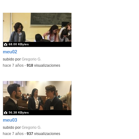
68.00 KBytes
meu02
subido por
Gregorio G.
-
hace 7 años
-
918
visualizaciones
56.38 KBytes
meu03
subido por
Gregorio G.
-
hace 7 años
-
937
visualizaciones