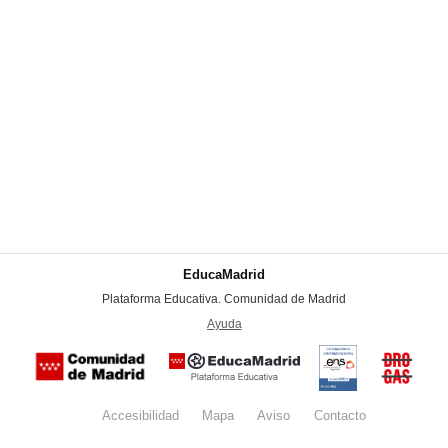
EducaMadrid
-
Plataforma Educativa. Comunidad de Madrid
-
Ayuda
(en ventana nueva)
Certificación
Buzón
de
anónim
conformidad
del Pla
con el
Regiona
Esquema
contra l
Nacional de
Accesibilidad
Mapa
web
Aviso
legal
Contacto
Drogas 
Seguridad
la
(categoría
Comunid
MEDIA). El