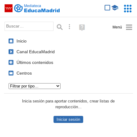
Mediateca de EducaMadrid
Saltar navegación
Servic
Educa
Palabra o frase:
Búsqueda avanzada
Ayuda
(en
ventana
Inicio
nueva)
Canal EducaMadrid
Últimos contenidos
Centros
Tipo de contenido:
Inicia sesión para aportar contenidos, crear listas de
reproducción...
Iniciar sesión