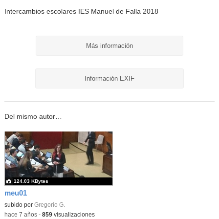
Intercambios escolares IES Manuel de Falla 2018
Más información
Información EXIF
Del mismo autor…
124.03 KBytes
meu01
subido por
Gregorio G.
-
hace 7 años
-
859
visualizaciones