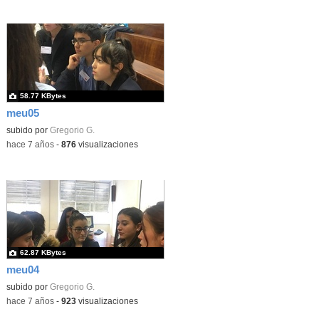
58.77 KBytes
meu05
subido por
Gregorio G.
-
hace 7 años
-
876
visualizaciones
62.87 KBytes
meu04
subido por
Gregorio G.
-
hace 7 años
-
923
visualizaciones