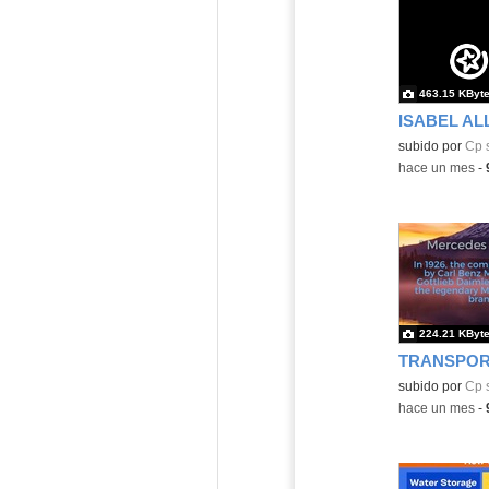
463.15 KByt
ISABEL AL
Contenido educ
subido por
Cp 
-
hace un mes
-
224.21 KByt
TRANSPOR
Contenido educ
subido por
Cp 
-
hace un mes
-