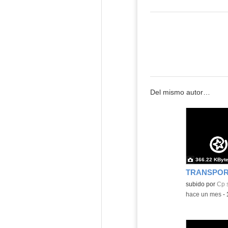
Del mismo autor…
366.22 KByt
TRANSPOR
Contenido educ
subido por
Cp 
-
hace un mes
-