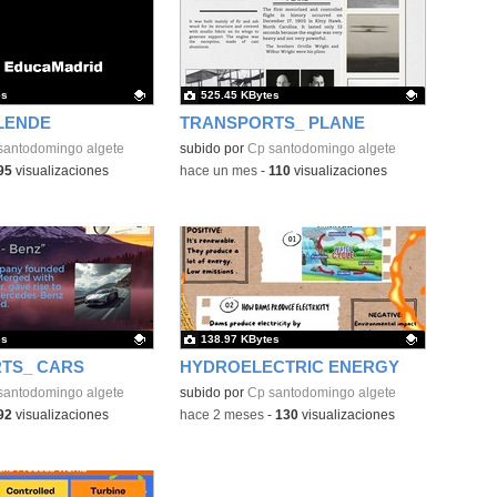
es
525.45 KBytes
LENDE
TRANSPORTS_ PLANE
ativo.
santodomingo algete
Contenido educativo.
subido por
Cp santodomingo algete
95
visualizaciones
-
hace un mes
-
110
visualizaciones
es
138.97 KBytes
TS_ CARS
HYDROELECTRIC ENERGY
ativo.
santodomingo algete
Contenido educativo.
subido por
Cp santodomingo algete
92
visualizaciones
-
hace 2 meses
-
130
visualizaciones