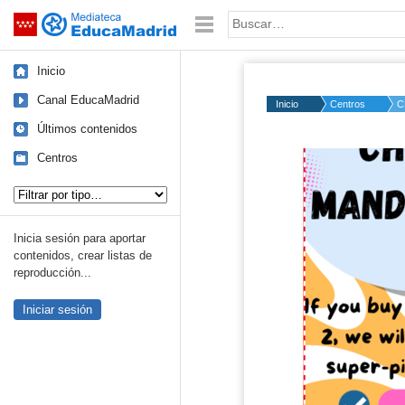
Mediateca de EducaMadrid
Saltar navegación
Palabra o frase:
Inicio
Canal EducaMadrid
Inicio
Centros
C
Últimos contenidos
Centros
Tipo de contenido:
Inicia sesión para aportar
contenidos, crear listas de
reproducción...
Iniciar sesión