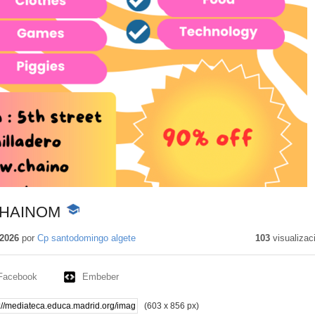
CHAINOM
-
Contenido
educativo
2026
por
Cp santodomingo algete
103
visualizac
Facebook
Embeber
(603 x 856 px)