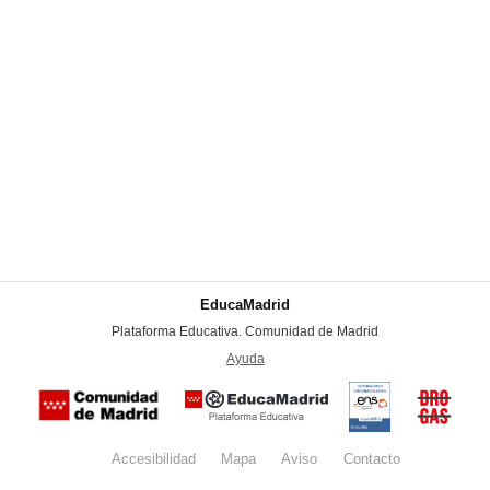
EducaMadrid
-
Plataforma Educativa. Comunidad de Madrid
-
Ayuda
(en ventana nueva)
Certificación
Buzón
de
anónim
conformidad
del Pla
con el
Regiona
Esquema
contra l
Nacional de
Accesibilidad
Mapa
web
Aviso
legal
Contacto
Drogas 
Seguridad
la
(categoría
Comunid