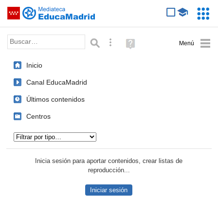
Mediateca de EducaMadrid
Saltar navegación
Servic
Educa
Palabra o frase:
Búsqueda avanzada
Ayuda
(en
ventana
Inicio
nueva)
Canal EducaMadrid
Últimos contenidos
Centros
Tipo de contenido:
Inicia sesión para aportar contenidos, crear listas de
reproducción...
Iniciar sesión