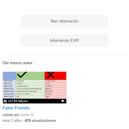
Más información
Información EXIF
Del mismo autor…
112.89 KBytes
False Friends
Contenido educativo.
subido por
Javier G.
-
hace 3 años
-
475
visualizaciones