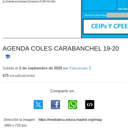
AGENDA COLES CARABANCHEL 19-20
-
Contenido
educativo
Subido el
2 de septiembre de 2020
por
Educasaac E.
675
visualizaciones
Dirección la imagen:
(960 x 720 px)