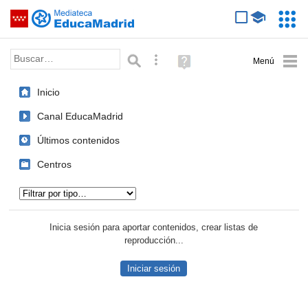
Mediateca de EducaMadrid
Saltar navegación
Servic
Educa
Palabra o frase:
Búsqueda avanzada
Ayuda
(en
ventana
Inicio
nueva)
Canal EducaMadrid
Últimos contenidos
Centros
Tipo de contenido:
Inicia sesión para aportar contenidos, crear listas de
reproducción...
Iniciar sesión