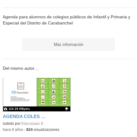
Agenda para alumnos de colegios públicos de Infantil y Primaria y
Especial del Distrito de Carabanchel
Más información
Del mismo autor…
116.26 KBytes
AGENDA COLES 20-21 CARABANCHEL-EDUCASAAC
Contenido educativo.
subido por
Educasaac E.
-
hace 6 años
-
824
visualizaciones