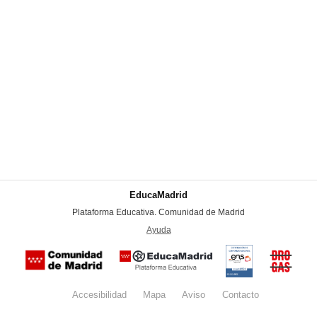
EducaMadrid
-
Plataforma Educativa. Comunidad de Madrid
-
Ayuda
(en ventana nueva)
Certificación
Buzón
de
anónim
conformidad
del Pla
con el
Regiona
Esquema
contra l
Nacional de
Accesibilidad
Mapa
web
Aviso
legal
Contacto
Drogas 
Seguridad
la
(categoría
Comunid
MEDIA). El