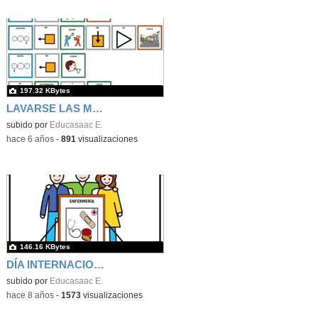
197.32 KBytes
LAVARSE LAS MANOS_CARTEL
subido por
Educasaac E.
-
hace 6 años
-
891
visualizaciones
146.16 KBytes
DÍA INTERNACIONAL DE LA ENFERMERÍA
subido por
Educasaac E.
-
hace 8 años
-
1573
visualizaciones