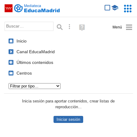
Mediateca de EducaMadrid
Saltar navegación
Servic
Educa
Palabra o frase:
Búsqueda avanzada
Ayuda
(en
ventana
Inicio
nueva)
Canal EducaMadrid
Últimos contenidos
Centros
Tipo de contenido:
Inicia sesión para aportar contenidos, crear listas de
reproducción...
Iniciar sesión