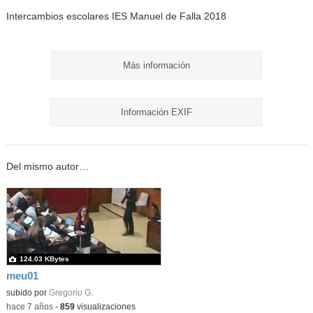
Intercambios escolares IES Manuel de Falla 2018
Más información
Información EXIF
Del mismo autor…
124.03 KBytes
meu01
subido por
Gregorio G.
-
hace 7 años
-
859
visualizaciones