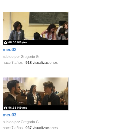
68.00 KBytes
meu02
subido por
Gregorio G.
-
hace 7 años
-
918
visualizaciones
56.38 KBytes
meu03
subido por
Gregorio G.
-
hace 7 años
-
937
visualizaciones