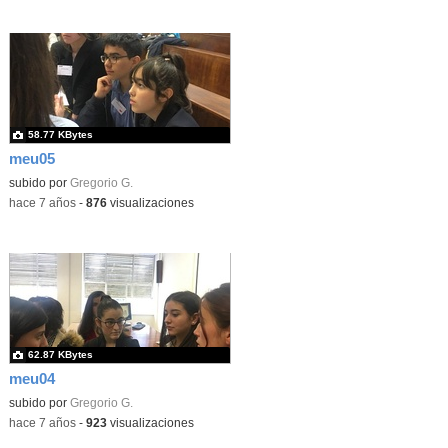
58.77 KBytes
meu05
subido por
Gregorio G.
-
hace 7 años
-
876
visualizaciones
62.87 KBytes
meu04
subido por
Gregorio G.
-
hace 7 años
-
923
visualizaciones