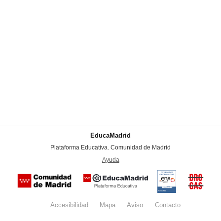
EducaMadrid
-
Plataforma Educativa. Comunidad de Madrid
-
Ayuda
(en ventana nueva)
Certificación
Buzón
de
anónim
conformidad
del Pla
con el
Regiona
Esquema
contra l
Nacional de
Accesibilidad
Mapa
web
Aviso
legal
Contacto
Drogas 
Seguridad
la
(categoría
Comunid
MEDIA). El