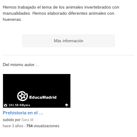
Hemos trabajado el tema de los animales invertebrados con
manualidades. Hemos elaborado diferentes animales con
hueveras.
Más información
Del mismo autor…
101.58 KBytes
Prehistoria en el Ortiz
Contenido educativo.
subido por
Sara M.
-
hace 3 años
-
754
visualizaciones