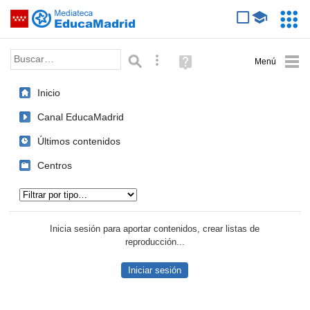
Mediateca de EducaMadrid
Saltar navegación
Servic
Educa
Palabra o frase:
Búsqueda avanzada
Ayuda
(en
ventana
Inicio
nueva)
Canal EducaMadrid
Últimos contenidos
Centros
Tipo de contenido:
Inicia sesión para aportar contenidos, crear listas de
reproducción...
Iniciar sesión