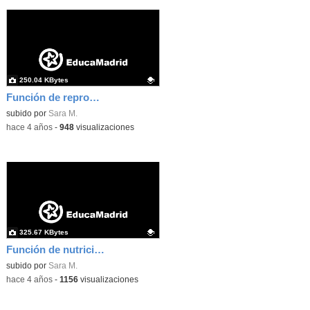
250.04 KBytes
Función de reproducción
Contenido educativo.
subido por
Sara M.
-
hace 4 años
-
948
visualizaciones
325.67 KBytes
Función de nutrición
Contenido educativo.
subido por
Sara M.
-
hace 4 años
-
1156
visualizaciones