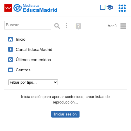
Mediateca de EducaMadrid
Saltar navegación
Servic
Educa
Palabra o frase:
Búsqueda avanzada
Ayuda
(en
ventana
Inicio
nueva)
Canal EducaMadrid
Últimos contenidos
Centros
Tipo de contenido:
Inicia sesión para aportar contenidos, crear listas de
reproducción...
Iniciar sesión