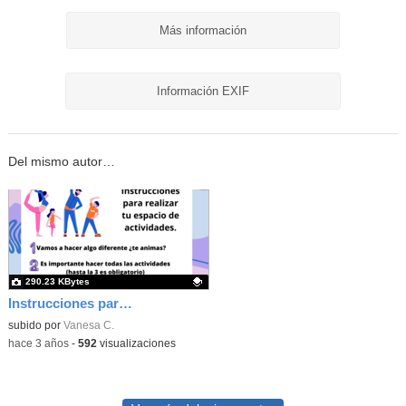
Más información
Información EXIF
Del mismo autor…
290.23 KBytes
Instrucciones para realizar tu espacio de actividades
Contenido educativo.
subido por
Vanesa C.
-
hace 3 años
-
592
visualizaciones