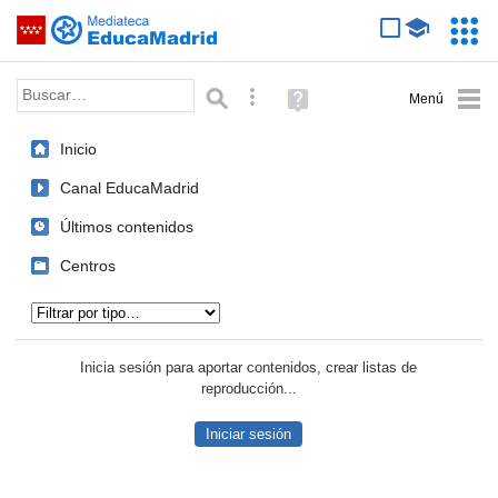
Mediateca de EducaMadrid
Saltar navegación
Servic
Educa
Palabra o frase:
Búsqueda avanzada
Ayuda
(en
ventana
Inicio
nueva)
Canal EducaMadrid
Últimos contenidos
Centros
Tipo de contenido:
Inicia sesión para aportar contenidos, crear listas de
reproducción...
Iniciar sesión