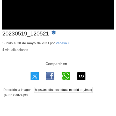
20230519_120521
-
Contenido
educativo
Subido el
28 de mayo de 2023
por
Vanesa C.
4
visualizaciones
Dirección la imagen:
(4032 x 3024 px)