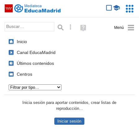
Mediateca de EducaMadrid
Saltar navegación
Servic
Educa
Palabra o frase:
Búsqueda avanzada
Ayuda
(en
ventana
Inicio
nueva)
Canal EducaMadrid
Últimos contenidos
Centros
Tipo de contenido:
Inicia sesión para aportar contenidos, crear listas de
reproducción...
Iniciar sesión