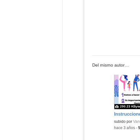
Del mismo autor…
290.23 KByt
Contenido educ
subido por
Van
-
hace 3 años
-