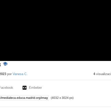
8
-
Contenido
educativo
2023
por
Vanesa C.
4
visualizac
Facebook
Embeber
(4032 x 3024 px)