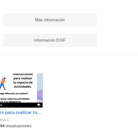
Más información
Información EXIF
es
Instrucciones para realizar tu espacio de actividades
ativo.
esa C.
594
visualizaciones