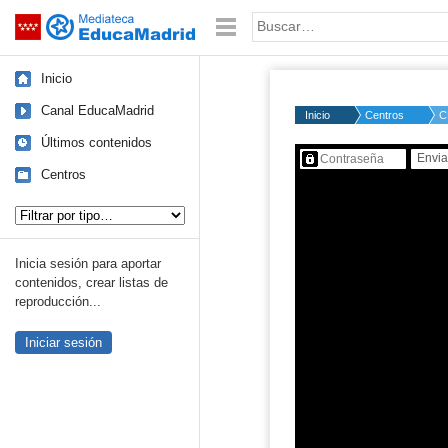
Mediateca de EducaMadrid
Saltar navegación
Palabra o frase:
Inicio
Canal EducaMadrid
Inicio
Centros
C
Últimos contenidos
Contenido protegido…
Centros
Tipo de contenido:
Inicia sesión para aportar
contenidos, crear listas de
reproducción...
Iniciar sesión