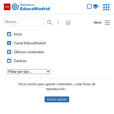
Mediateca de EducaMadrid
Saltar navegación
Servic
Educa
Palabra o frase:
Búsqueda avanzada
Ayuda
(en
ventana
Inicio
nueva)
Canal EducaMadrid
Últimos contenidos
Centros
Tipo de contenido:
Inicia sesión para aportar contenidos, crear listas de
reproducción...
Iniciar sesión