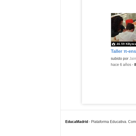
46.59 KByte
Contenido educ
subido por
Jai
-
hace 6 años
-
EducaMadrid
-
Plataforma Educativa. Co