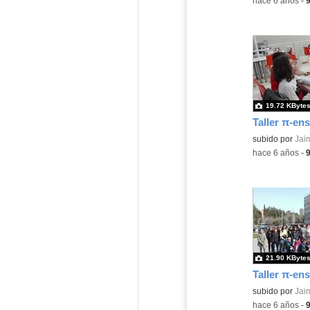
-
hace 6 años
-
19.72 KByte
Contenido educ
subido por
Jai
-
hace 6 años
-
21.90 KByte
Contenido educ
subido por
Jai
-
hace 6 años
-