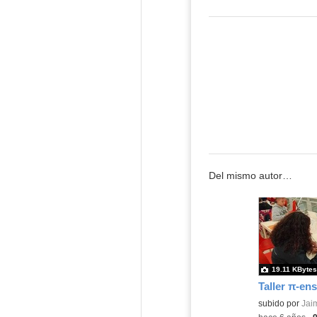
Del mismo autor…
19.11 KBytes
Contenido educ
subido por
Jai