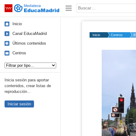
Mediateca de EducaMadrid
Saltar navegación
Palabra o frase:
Inicio
Canal EducaMadrid
Inicio
Centros
I
Últimos contenidos
Centros
Tipo de contenido:
Inicia sesión para aportar
contenidos, crear listas de
reproducción...
Iniciar sesión