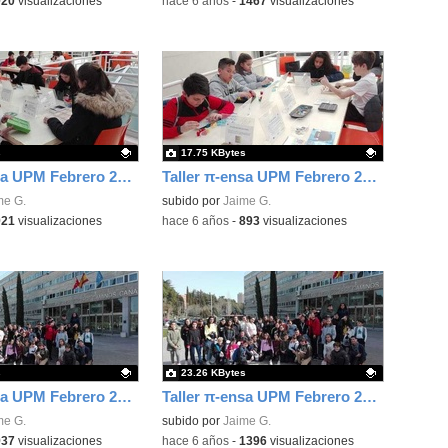
920
visualizaciones
-
hace 6 años
-
1467
visualizaciones
s
17.75 KBytes
Taller π-ensa UPM Febrero 2020 2
Taller π-ensa UPM Febrero 2020 4
ativo.
me G.
Contenido educativo.
subido por
Jaime G.
921
visualizaciones
-
hace 6 años
-
893
visualizaciones
s
23.26 KBytes
Taller π-ensa UPM Febrero 2020 5
Taller π-ensa UPM Febrero 2020 6
ativo.
me G.
Contenido educativo.
subido por
Jaime G.
937
visualizaciones
-
hace 6 años
-
1396
visualizaciones