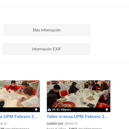
Más información
Información EXIF
20.01 KBytes
Taller π-ensa UPM Febrero 2020 3
Taller π-ensa UPM Febrero 2020 1
ativo.
me G.
Contenido educativo.
subido por
Jaime G.