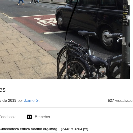
es
e de 2019
por
Jaime G.
627
visualizac
Facebook
Embeber
(2448 x 3264 px)