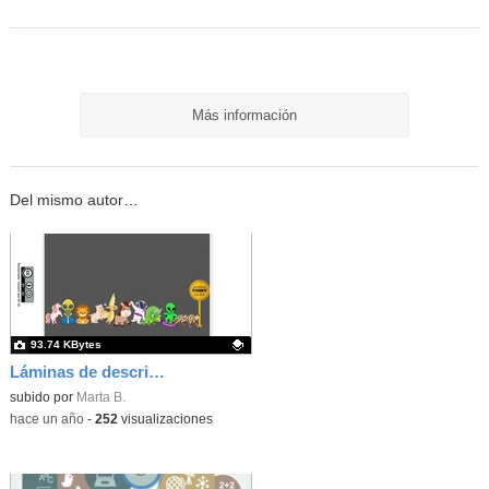
Más información
Del mismo autor…
93.74 KBytes
Láminas de descripción para jugar a los números ordinales
Contenido educativo.
subido por
Marta B.
-
hace un año
-
252
visualizaciones