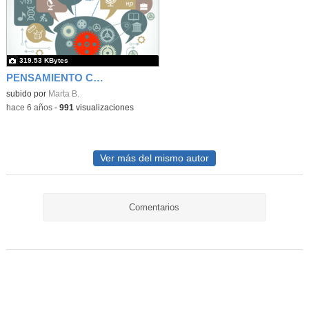
319.53 KBytes
PENSAMIENTO CRÍTICO " más allá de la aceptación del contenido"
subido por
Marta B.
-
hace 6 años
-
991
visualizaciones
Ver más del mismo autor
Comentarios