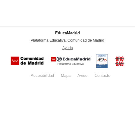
EducaMadrid
-
Plataforma Educativa. Comunidad de Madrid
-
Ayuda
(en ventana nueva)
Certificación
Buzón
de
anónim
conformidad
del Pla
con el
Regiona
Esquema
contra l
Nacional de
Accesibilidad
Mapa
web
Aviso
legal
Contacto
Drogas 
Seguridad
la
(categoría
Comunid
MEDIA). El
de Madr
documento
se abrirá en
ventana
nueva.