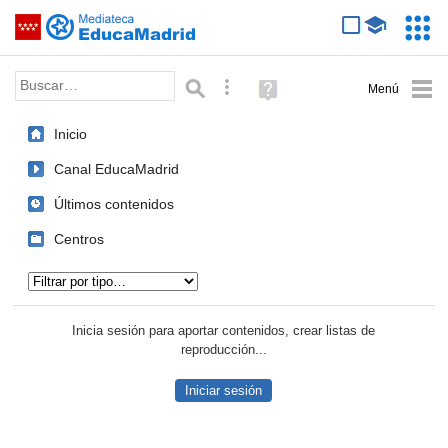
Mediateca de EducaMadrid
Saltar navegación
Servic
Educa
Palabra o frase:
Búsqueda avanzada
Ayuda
(en
ventana
Inicio
nueva)
Canal EducaMadrid
Últimos contenidos
Centros
Tipo de contenido:
Inicia sesión para aportar contenidos, crear listas de
reproducción...
Iniciar sesión