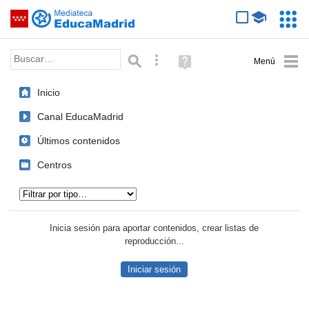
Mediateca de EducaMadrid
Saltar navegación
Servic
Educa
Palabra o frase:
Búsqueda avanzada
Ayuda
(en
ventana
Inicio
nueva)
Canal EducaMadrid
Últimos contenidos
Centros
Tipo de contenido:
Inicia sesión para aportar contenidos, crear listas de
reproducción...
Iniciar sesión