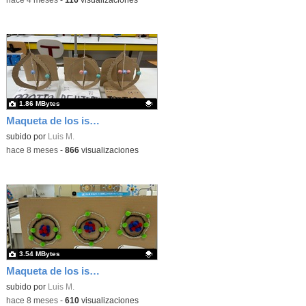
1.86 MBytes
Maqueta de los isótopos del hidrógeno según el modelo atómico de Bohr
Contenido educativo.
subido por
Luis M.
-
hace 8 meses
-
866
visualizaciones
3.54 MBytes
Maqueta de los isótopos del carbono según el modelo atómico de Bohr
Contenido educativo.
subido por
Luis M.
-
hace 8 meses
-
610
visualizaciones