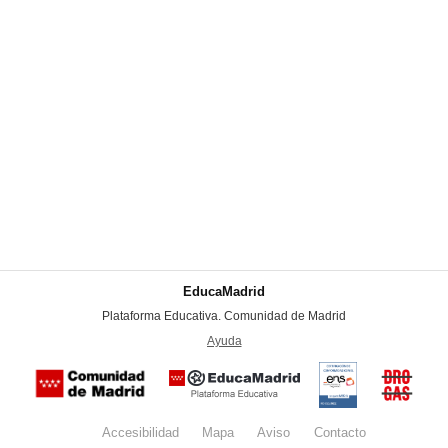
EducaMadrid
-
Plataforma Educativa. Comunidad de Madrid
-
Ayuda
(en ventana nueva)
Certificación
Buzón
de
anónim
conformidad
del Pla
con el
Regiona
Esquema
contra l
Nacional de
Accesibilidad
Mapa
web
Aviso
legal
Contacto
Drogas 
Seguridad
la