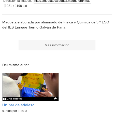
Dirección la imagen:
(1021 x 1198 px)
Maqueta elaborada por alumnado de Física y Química de 3.º ESO
del IES Enrique Tierno Galván de Parla.
Más información
Del mismo autor…
2.68 MBytes
Un par de adolescentes realiza un experimento con el radiómetro de Crookes en el stand del IES Enrique Tierno Galván de Parla
Contenido educativo.
subido por
Luis M.