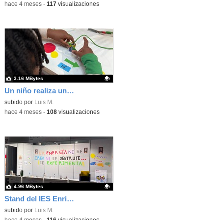
-
hace 4 meses
-
117
visualizaciones
3.16 MBytes
Un niño realiza un experimento de electrolisis en el stand del IES Enrique Tierno Galván de Parla
Contenido educativo.
subido por
Luis M.
-
hace 4 meses
-
108
visualizaciones
4.96 MBytes
Stand del IES Enrique Tierno Galván en la Feria Madrid es Ciencia 2026
Contenido educativo.
subido por
Luis M.
-
hace 4 meses
-
116
visualizaciones