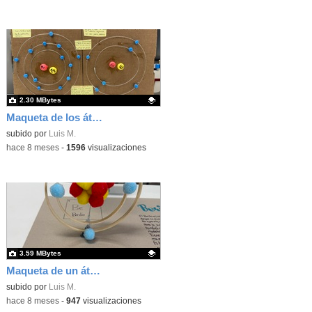
2.30 MBytes
Maqueta de los átomos de carbono y silicio según el modelo atómico de Bohr
Contenido educativo.
subido por
Luis M.
-
hace 8 meses
-
1596
visualizaciones
3.59 MBytes
Maqueta de un átomo de berilio según el modelo atómico de Bohr
Contenido educativo.
subido por
Luis M.
-
hace 8 meses
-
947
visualizaciones