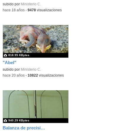
subido por
Ministerio C.
-
hace 18 años
-
9478
visualizaciones
818.95 KBytes
"Abel"
subido por
Ministerio C.
-
hace 20 años
-
10822
visualizaciones
940.29 KBytes
Balanza de precisión