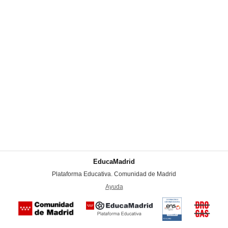
EducaMadrid
-
Plataforma Educativa. Comunidad de Madrid
-
Ayuda
(en ventana nueva)
Certificación
Buzón
de
anónim
conformidad
del Pla
con el
Regiona
Esquema
contra l