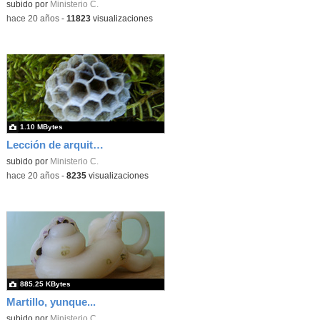
subido por
Ministerio C.
-
hace 20 años
-
11823
visualizaciones
1.10 MBytes
Lección de arquitectura
subido por
Ministerio C.
-
hace 20 años
-
8235
visualizaciones
885.25 KBytes
Martillo, yunque...
subido por
Ministerio C.