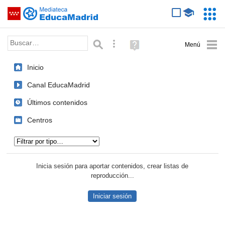
Mediateca de EducaMadrid
Saltar navegación
Servic
Educa
Palabra o frase:
Búsqueda avanzada
Ayuda
(en
ventana
Inicio
nueva)
Canal EducaMadrid
Últimos contenidos
Centros
Tipo de contenido:
Inicia sesión para aportar contenidos, crear listas de
reproducción...
Iniciar sesión