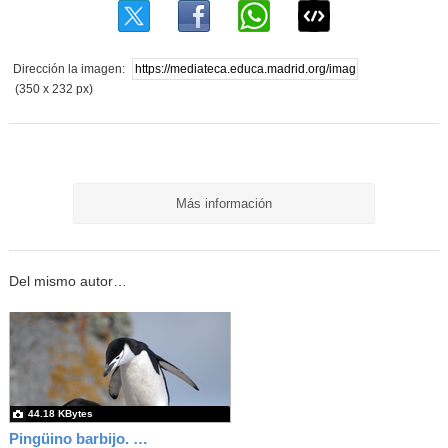
Dirección la imagen:
(350 x 232 px)
Más información
Del mismo autor…
44.18 KBytes
Pingüino barbijo. El pingüino de MAX 4.0