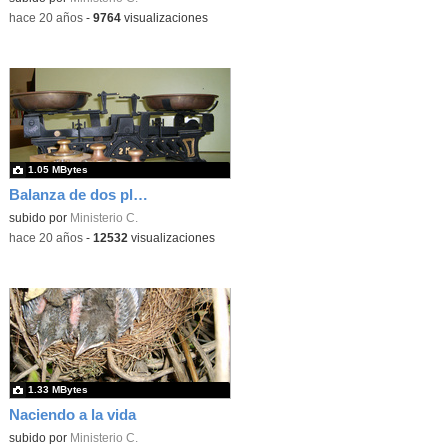
-
hace 20 años
-
9764
visualizaciones
1.05 MBytes
Balanza de dos platos
subido por
Ministerio C.
-
hace 20 años
-
12532
visualizaciones
1.33 MBytes
Naciendo a la vida
subido por
Ministerio C.