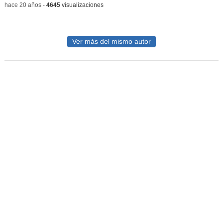
-
hace 20 años
-
4645
visualizaciones
Ver más del mismo autor