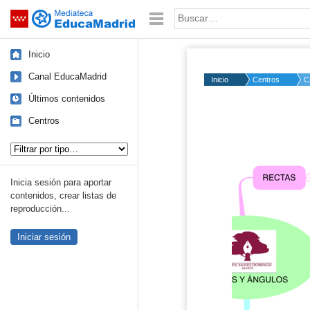
Mediateca de EducaMadrid
Saltar navegación
Palabra o frase:
Inicio
Canal EducaMadrid
Inicio
Centros
C
Últimos contenidos
Centros
Tipo de contenido:
Inicia sesión para aportar
contenidos, crear listas de
reproducción...
Iniciar sesión