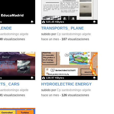
es
525.45 KBytes
LENDE
TRANSPORTS_ PLANE
ativo.
santodomingo algete
Contenido educativo.
subido por
Cp santodomingo algete
90
visualizaciones
-
hace un mes
-
107
visualizaciones
es
138.97 KBytes
TS_ CARS
HYDROELECTRIC ENERGY
ativo.
santodomingo algete
Contenido educativo.
subido por
Cp santodomingo algete
91
visualizaciones
-
hace un mes
-
126
visualizaciones