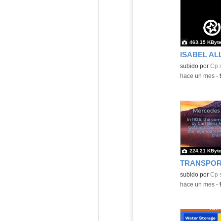
463.15 KByt
ISABEL AL
Contenido educ
subido por
Cp 
-
hace un mes
-
224.21 KByt
TRANSPOR
Contenido educ
subido por
Cp 
-
hace un mes
-