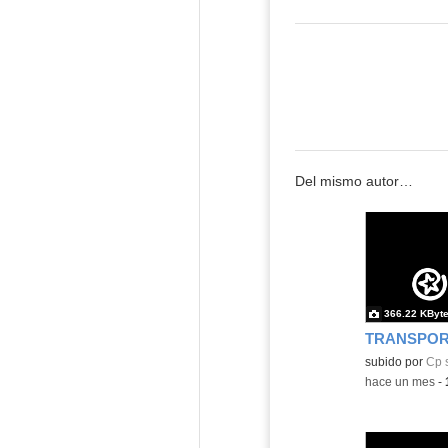
Del mismo autor…
366.22 KByt
TRANSPOR
Contenido educ
subido por
Cp 
-
hace un mes
-