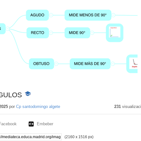
NGULOS
-
Contenido
educativo
2025
por
Cp santodomingo algete
231
visualizac
Facebook
Embeber
(2160 x 1516 px)