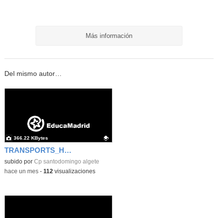
Más información
Del mismo autor…
366.22 KBytes
TRANSPORTS_HENRY FORD
Contenido educativo.
subido por
Cp santodomingo algete
-
hace un mes
-
112
visualizaciones