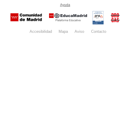
-
Ayuda
(en ventana nueva)
Certificación
Buzón
de
anónim
conformidad
del Pla
con el
Regiona
Esquema
contra l
Nacional de
Accesibilidad
Mapa
web
Aviso
legal
Contacto
Drogas 
Seguridad
la
(categoría
Comunid
MEDIA). El
de Madr
documento
se abrirá en
ventana
nueva.