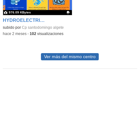
976.09 KBytes
HYDROELECTRIC ENERGY2
Contenido educativo.
subido por
Cp santodomingo algete
-
hace 2 meses
-
102
visualizaciones
Ver más del mismo centro