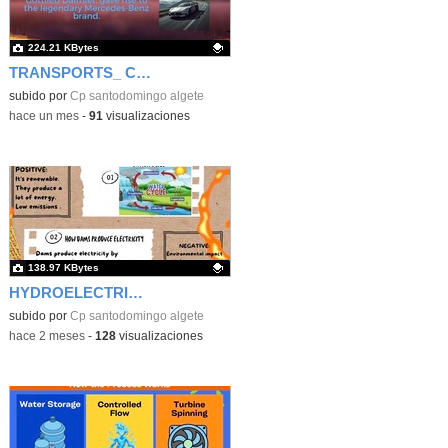
224.21 KBytes
TRANSPORTS_ CARS
Contenido educativo.
subido por
Cp santodomingo algete
-
hace un mes
-
91
visualizaciones
138.97 KBytes
HYDROELECTRIC ENERGY
Contenido educativo.
subido por
Cp santodomingo algete
-
hace 2 meses
-
128
visualizaciones