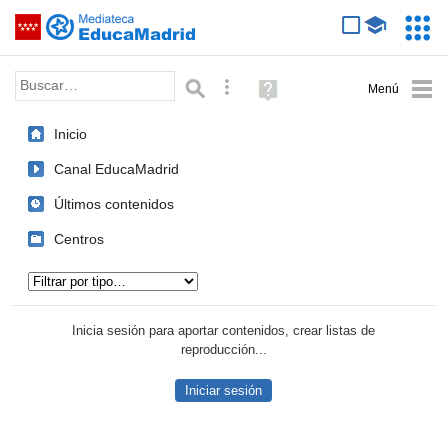
Mediateca de EducaMadrid
Saltar navegación
Servic
Educa
Palabra o frase:
Búsqueda avanzada
Ayuda
(en
ventana
Inicio
nueva)
Canal EducaMadrid
Últimos contenidos
Centros
Tipo de contenido:
Inicia sesión para aportar contenidos, crear listas de
reproducción...
Iniciar sesión