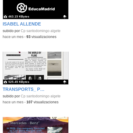
463.15 KBytes
ISABEL ALLENDE
Contenido educativo.
subido por
Cp santodomingo algete
-
hace un mes
-
93
visualizaciones
525.45 KBytes
TRANSPORTS_ PLANE
Contenido educativo.
subido por
Cp santodomingo algete
-
hace un mes
-
107
visualizaciones