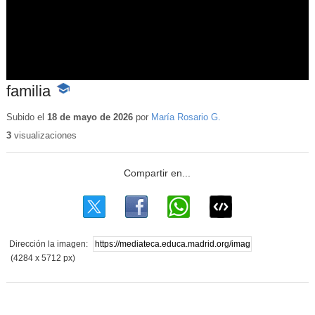
familia
-
Contenido
educativo
Subido el
18 de mayo de 2026
por
María Rosario G.
3
visualizaciones
Dirección la imagen:
(4284 x 5712 px)