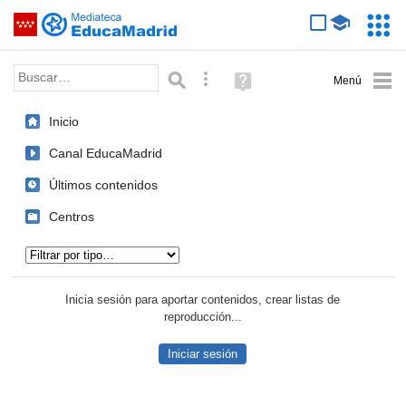
Mediateca de EducaMadrid
Saltar navegación
Servic
Educa
Palabra o frase:
Búsqueda avanzada
Ayuda
(en
ventana
Inicio
nueva)
Canal EducaMadrid
Últimos contenidos
Centros
Tipo de contenido:
Inicia sesión para aportar contenidos, crear listas de
reproducción...
Iniciar sesión