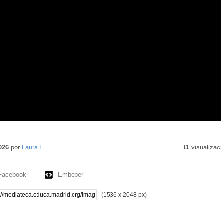
026
por
Laura F.
11
visualizac
Facebook
Embeber
(1536 x 2048 px)