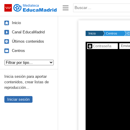
Mediateca de EducaMadrid
Saltar navegación
Palabra o frase:
Inicio
Canal EducaMadrid
Inicio
Centros
C
Últimos contenidos
Contenido protegido…
Centros
Tipo de contenido:
Inicia sesión para aportar
contenidos, crear listas de
reproducción...
Iniciar sesión