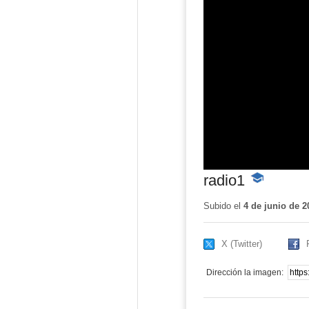
radio1
-
Contenido
educativo
Subido el
4 de junio de 2
X (Twitter)
Dirección la imagen: