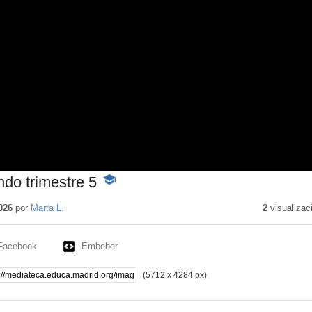
ndo trimestre 5
-
Contenido
educativo
026
por
Marta L.
2
visualizac
Facebook
Embeber
(5712 x 4284 px)