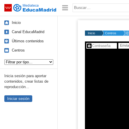
Mediateca de EducaMadrid
Saltar navegación
Palabra o frase:
Inicio
Canal EducaMadrid
Inicio
Centros
C
Últimos contenidos
Contenido protegido…
Centros
Tipo de contenido:
Inicia sesión para aportar
contenidos, crear listas de
reproducción...
Iniciar sesión