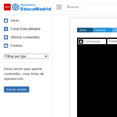
Mediateca de EducaMadrid
Saltar navegación
Palabra o frase:
Inicio
Canal EducaMadrid
Inicio
Centros
C
Últimos contenidos
Contenido protegido…
Centros
Tipo de contenido:
Inicia sesión para aportar
contenidos, crear listas de
reproducción...
Iniciar sesión