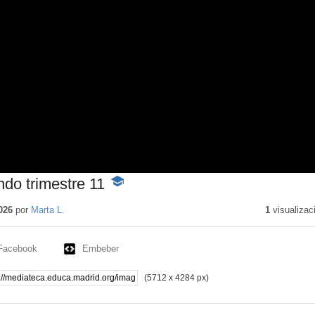
ndo trimestre 11
-
Contenido
educativo
026
por
Marta L.
1
visualizac
Facebook
Embeber
(5712 x 4284 px)