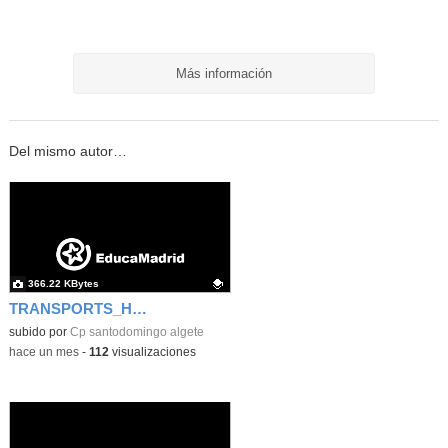
Más información
Del mismo autor…
366.22 KBytes
TRANSPORTS_HENRY FORD
Contenido educativo.
subido por
Cp santodomingo algete
-
hace un mes
-
112
visualizaciones