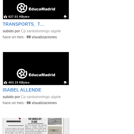
627.01 KBytes
TRANSPORTS_ TIME TRAVEL
Contenido educativo.
subido por
Cp santodomingo algete
-
hace un mes
-
99
visualizaciones
463.15 KBytes
ISABEL ALLENDE
Contenido educativo.
subido por
Cp santodomingo algete
-
hace un mes
-
96
visualizaciones