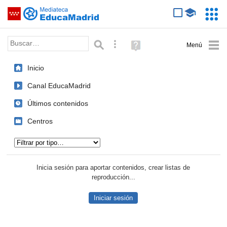
Mediateca de EducaMadrid
Saltar navegación
Servic
Educa
Palabra o frase:
Búsqueda avanzada
Ayuda
(en
ventana
Inicio
nueva)
Canal EducaMadrid
Últimos contenidos
Centros
Tipo de contenido:
Inicia sesión para aportar contenidos, crear listas de
reproducción...
Iniciar sesión