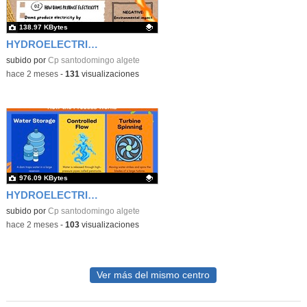
138.97 KBytes
HYDROELECTRIC ENERGY
Contenido educativo.
subido por
Cp santodomingo algete
-
hace 2 meses
-
131
visualizaciones
976.09 KBytes
HYDROELECTRIC ENERGY2
Contenido educativo.
subido por
Cp santodomingo algete
-
hace 2 meses
-
103
visualizaciones
Ver más del mismo centro