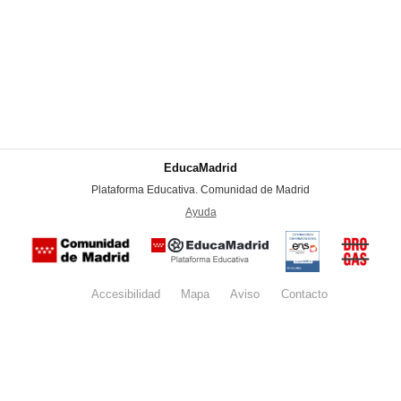
EducaMadrid
-
Plataforma Educativa. Comunidad de Madrid
-
Ayuda
(en ventana nueva)
Certificación
Buzón
de
anónim
conformidad
del Pla
con el
Regiona
Esquema
contra l
Nacional de
Accesibilidad
Mapa
web
Aviso
legal
Contacto
Drogas 
Seguridad
la
(categoría
Comunid
MEDIA). El
de Madr
documento
se abrirá en
ventana
nueva.