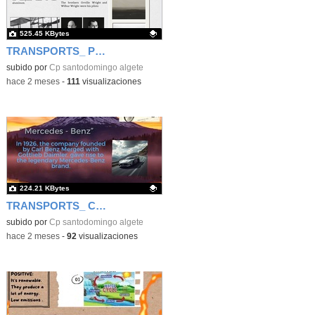
525.45 KBytes
TRANSPORTS_ PLANE
Contenido educativo.
subido por
Cp santodomingo algete
-
hace 2 meses
-
111
visualizaciones
224.21 KBytes
TRANSPORTS_ CARS
Contenido educativo.
subido por
Cp santodomingo algete
-
hace 2 meses
-
92
visualizaciones