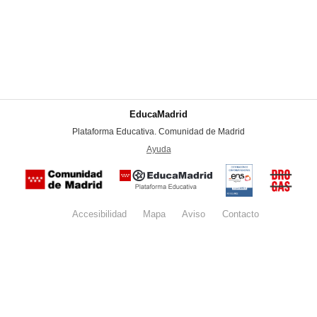
EducaMadrid
-
Plataforma Educativa. Comunidad de Madrid
-
Ayuda
(en ventana nueva)
Certificación
Buzón
de
anónim
conformidad
del Pla
con el
Regiona
Esquema
contra l
Nacional de
Accesibilidad
Mapa
web
Aviso
legal
Contacto
Drogas 
Seguridad
la
(categoría
Comunid
MEDIA). El
de Madr
documento
se abrirá en
ventana
nueva.