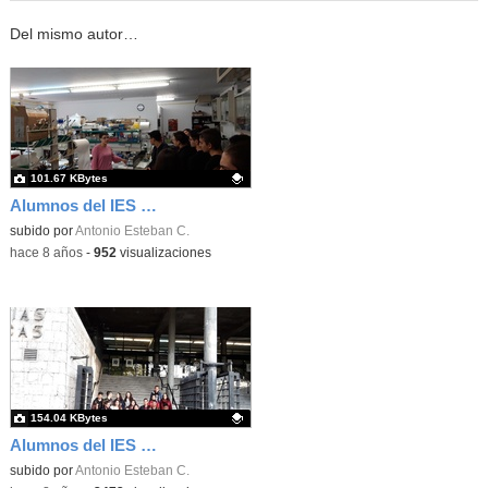
Del mismo autor…
101.67 KBytes
Alumnos del IES Neil Armstrong de Valdemoro en la Facultad de Biológicas. UCM. Semana de la Ciencia. Taller de bioquímica "pon un bioquímico en tu cocina". 15
Contenido educativo.
subido por
Antonio Esteban C.
-
hace 8 años
-
952
visualizaciones
154.04 KBytes
Alumnos del IES Neil Armstrong de Valdemoro en la Facultad de Biológicas. UCM. Semana de la Ciencia. Taller de bioquímica "pon un bioquímico en tu cocina". 1
Contenido educativo.
subido por
Antonio Esteban C.