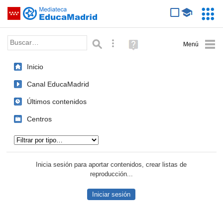
Mediateca de EducaMadrid
Saltar navegación
Servic
Educa
Palabra o frase:
Búsqueda avanzada
Ayuda
(en
ventana
Inicio
nueva)
Canal EducaMadrid
Últimos contenidos
Centros
Tipo de contenido:
Inicia sesión para aportar contenidos, crear listas de
reproducción...
Iniciar sesión