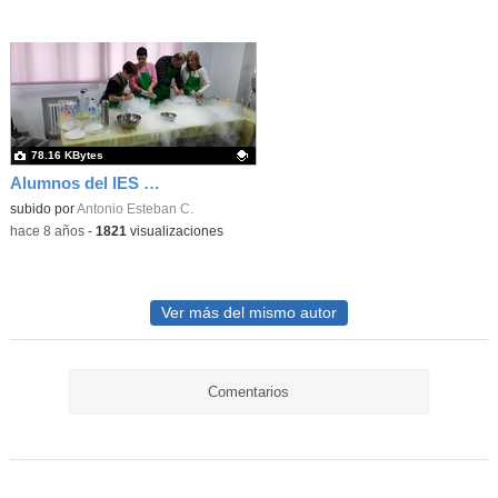
78.16 KBytes
Alumnos del IES Neil Armstrong de Valdemoro en la Facultad de Biológicas. UCM. Semana de la Ciencia. Taller de bioquímica "pon un bioquímico en tu cocina". 6
Contenido educativo.
subido por
Antonio Esteban C.
-
hace 8 años
-
1821
visualizaciones
Ver más del mismo autor
Comentarios