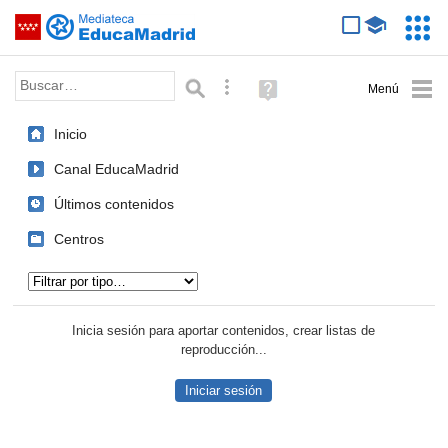
Mediateca de EducaMadrid
Saltar navegación
Servic
Educa
Palabra o frase:
Búsqueda avanzada
Ayuda
(en
ventana
Inicio
nueva)
Canal EducaMadrid
Últimos contenidos
Centros
Tipo de contenido:
Inicia sesión para aportar contenidos, crear listas de
reproducción...
Iniciar sesión