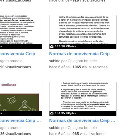
747
visualizaciones
-
hace 6 años
-
928
visualizaciones
es
139.58 KBytes
Normas de convivencia Ceip Ágora Brunete 2
Normas de convivencia Ceip Ágora Brunete pag2
agora brunete
subido por
Cp agora brunete
790
visualizaciones
-
hace 6 años
-
1065
visualizaciones
es
134.35 KBytes
Normas de convivencia Ceip Ágora Brunete 4
Normas de convivencia Ceip Ágora Brunete 5
agora brunete
subido por
Cp agora brunete
736
visualizaciones
-
hace 6 años
-
965
visualizaciones