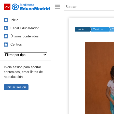
Mediateca de EducaMadrid
Saltar navegación
Palabra o frase:
Inicio
Canal EducaMadrid
Inicio
Centros
C
Últimos contenidos
Centros
Tipo de contenido:
Inicia sesión para aportar
contenidos, crear listas de
reproducción...
Iniciar sesión