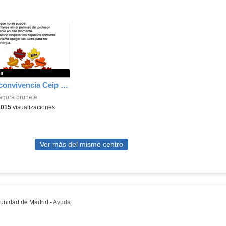
es
Normas de convivencia Ceip Ágora Brunete 6
agora brunete
1015
visualizaciones
Ver más del mismo centro
munidad de Madrid
-
Ayuda
(en ventana nueva)