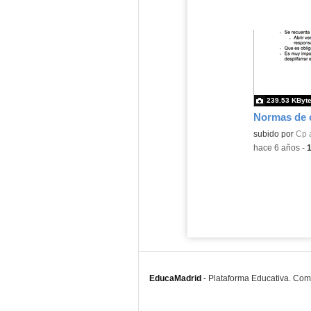
239.53 KByt
subido por
Cp 
-
hace 6 años
-
EducaMadrid
-
Plataforma Educativa. Co