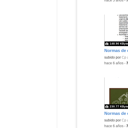
-
hace 5 años
-
148.90 KByt
subido por
Cp 
-
hace 6 años
-
230.77 KByt
subido por
Cp 
-
hace 6 años
-