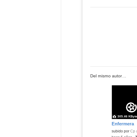
Del mismo autor…
305.46 KByt
Enfermera
Contenido educ
subido por
Cp 