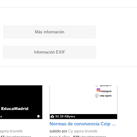
Más información
Información EXIF
es
92.39 KBytes
Normas de convivencia Ceip Ágora Brunete 1
ativo.
agora brunete
subido por
Cp agora brunete