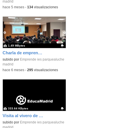
madrid
-
hace 5 meses
-
134
visualizaciones
1.49 MBytes
Charla de emprendimiento social
Contenido educativo.
subido por
Emprende ies parquealuche
madrid
-
hace 6 meses
-
295
visualizaciones
333.64 KBytes
Visita al vivero de empresas de Carabanchel
Contenido educativo.
subido por
Emprende ies parquealuche
madrid