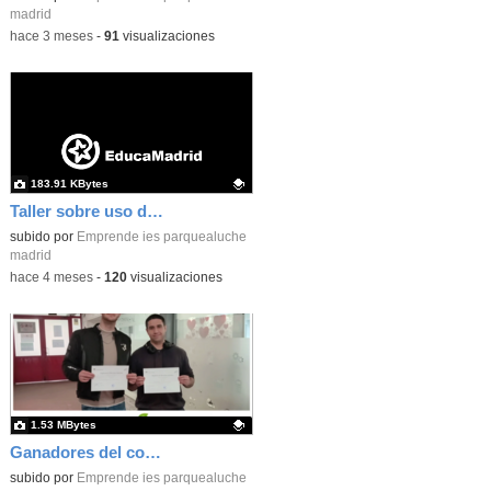
madrid
-
hace 3 meses
-
91
visualizaciones
183.91 KBytes
Taller sobre uso de la IA impartido por Fundación Junior Achievement
Contenido educativo.
subido por
Emprende ies parquealuche
madrid
-
hace 4 meses
-
120
visualizaciones
1.53 MBytes
Ganadores del concurso de Ideas de negocio del IES Parque Aluche
Contenido educativo.
subido por
Emprende ies parquealuche