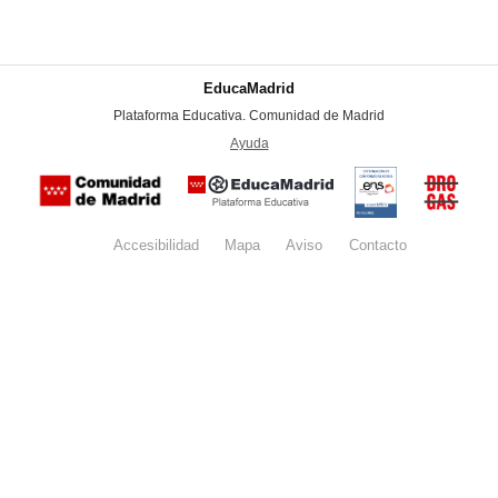
EducaMadrid
-
Plataforma Educativa. Comunidad de Madrid
-
Ayuda
(en ventana nueva)
Certificación
Buzón
de
anónim
conformidad
del Pla
con el
Regiona
Esquema
contra l
Nacional de
Accesibilidad
Mapa
web
Aviso
legal
Contacto
Drogas 
Seguridad
la
(categoría
Comunid
MEDIA). El
de Madr
documento
se abrirá en
ventana
nueva.