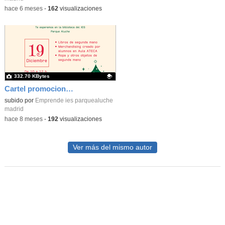
-
hace 6 meses
-
162
visualizaciones
332.70 KBytes
Cartel promocional del mercadillo navideño del IES Parque Aluche
Contenido educativo.
subido por
Emprende ies parquealuche
madrid
-
hace 8 meses
-
192
visualizaciones
Ver más del mismo autor