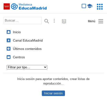
Mediateca de EducaMadrid
Saltar navegación
Servic
Educa
Palabra o frase:
Búsqueda avanzada
Ayuda
(en
ventana
Inicio
nueva)
Canal EducaMadrid
Últimos contenidos
Centros
Tipo de contenido:
Inicia sesión para aportar contenidos, crear listas de
reproducción...
Iniciar sesión