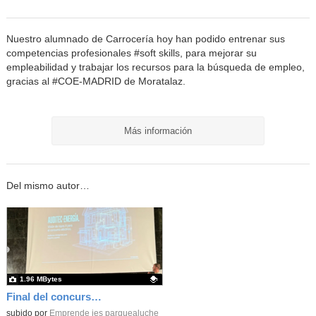
Nuestro alumnado de Carrocería hoy han podido entrenar sus
competencias profesionales #soft skills, para mejorar su
empleabilidad y trabajar los recursos para la búsqueda de empleo,
gracias al #COE-MADRID de Moratalaz.
Más información
Del mismo autor…
1.96 MBytes
Final del concurso de miniempresas de la Fundación Junior Achievement
Contenido educativo.
subido por
Emprende ies parquealuche