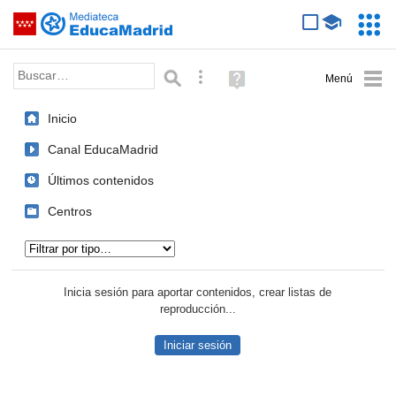
Mediateca de EducaMadrid
Saltar navegación
Servic
Educa
Palabra o frase:
Búsqueda avanzada
Ayuda
(en
ventana
Inicio
nueva)
Canal EducaMadrid
Últimos contenidos
Centros
Tipo de contenido:
Inicia sesión para aportar contenidos, crear listas de
reproducción...
Iniciar sesión