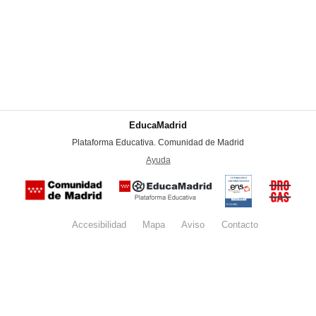
EducaMadrid
-
Plataforma Educativa. Comunidad de Madrid
-
Ayuda
(en ventana nueva)
Certificación
Buzón
de
anónim
conformidad
del Pla
con el
Regiona
Esquema
contra l
Nacional de
Accesibilidad
Mapa
web
Aviso
legal
Contacto
Drogas 
Seguridad
la
(categoría
Comunid
MEDIA). El
de Madr
documento
se abrirá en
ventana
nueva.