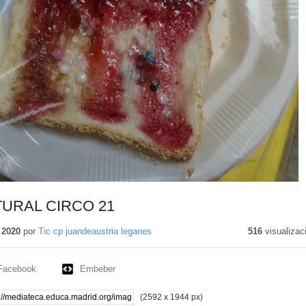
URAL CIRCO 21
 2020
por
Tic cp juandeaustria leganes
516
visualizac
Facebook
Embeber
(2592 x 1944 px)