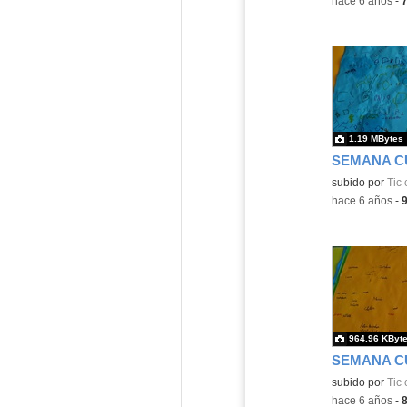
-
hace 6 años
-
1.19 MBytes
subido por
Tic 
-
hace 6 años
-
964.96 KByt
subido por
Tic 
-
hace 6 años
-