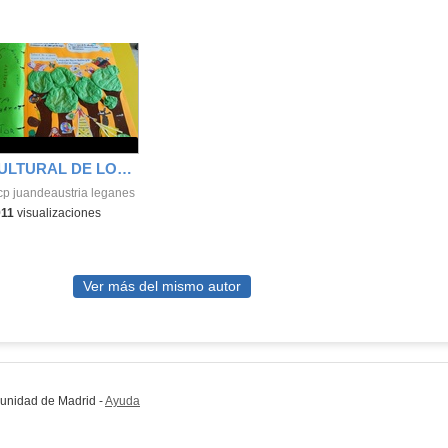
SEMANA CULTURAL DE LOS CUENTOS 48
cp juandeaustria leganes
911
visualizaciones
Ver más del mismo autor
munidad de Madrid
-
Ayuda
(en ventana nueva)