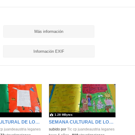
Más información
Información EXIF
1.28 MBytes
SEMANA CULTURAL DE LOS CUENTOS 42
SEMANA CULTURAL DE LOS CUENTOS 43
cp juandeaustria leganes
subido por
Tic cp juandeaustria leganes