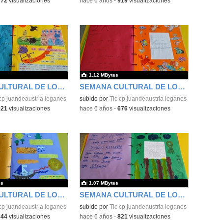
772
visualizaciones
-
hace 6 años
-
919
visualizaciones
1.12 MBytes
SEMANA CULTURAL DE LOS CUENTOS 44
SEMANA CULTURAL DE LOS CUENTOS 45
cp juandeaustria leganes
subido por
Tic cp juandeaustria leganes
921
visualizaciones
-
hace 6 años
-
676
visualizaciones
es
1.07 MBytes
SEMANA CULTURAL DE LOS CUENTOS 46
SEMANA CULTURAL DE LOS CUENTOS 47
cp juandeaustria leganes
subido por
Tic cp juandeaustria leganes
844
visualizaciones
-
hace 6 años
-
821
visualizaciones