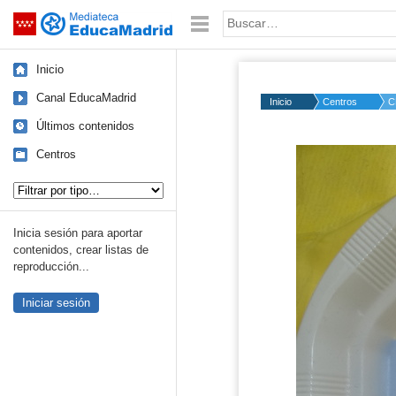
Mediateca de EducaMadrid
Saltar navegación
Palabra o frase:
Inicio
Canal EducaMadrid
Inicio
Centros
C
Últimos contenidos
Centros
Tipo de contenido:
Inicia sesión para aportar
contenidos, crear listas de
reproducción...
Iniciar sesión