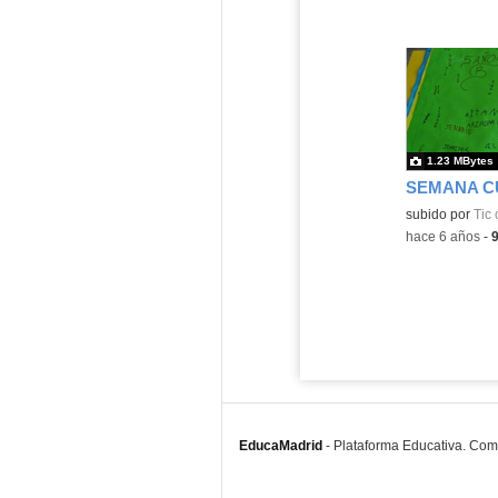
1.23 MBytes
subido por
Tic 
-
hace 6 años
-
EducaMadrid
-
Plataforma Educativa. Co