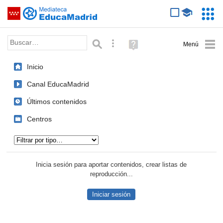
Mediateca de EducaMadrid
Saltar navegación
Servic
Educa
Palabra o frase:
Búsqueda avanzada
Ayuda
(en
ventana
Inicio
nueva)
Canal EducaMadrid
Últimos contenidos
Centros
Tipo de contenido:
Inicia sesión para aportar contenidos, crear listas de
reproducción...
Iniciar sesión