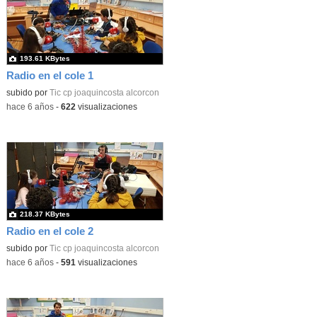
193.61 KBytes
Radio en el cole 1
subido por
Tic cp joaquincosta alcorcon
-
hace 6 años
-
622
visualizaciones
218.37 KBytes
Radio en el cole 2
subido por
Tic cp joaquincosta alcorcon
-
hace 6 años
-
591
visualizaciones