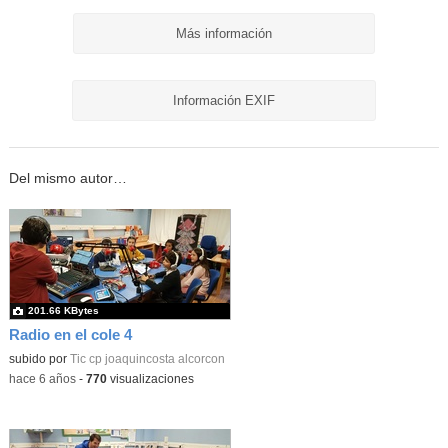
Más información
Información EXIF
Del mismo autor…
201.66 KBytes
Radio en el cole 4
subido por
Tic cp joaquincosta alcorcon
-
hace 6 años
-
770
visualizaciones