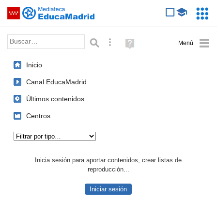
Mediateca de EducaMadrid
Saltar navegación
Servic
Educa
Palabra o frase:
Búsqueda avanzada
Ayuda
(en
ventana
Inicio
nueva)
Canal EducaMadrid
Últimos contenidos
Centros
Tipo de contenido:
Inicia sesión para aportar contenidos, crear listas de
reproducción...
Iniciar sesión