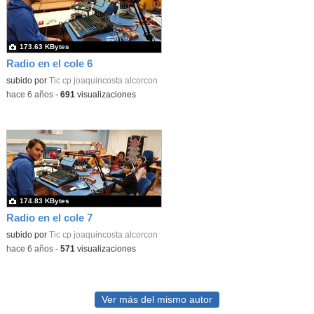
173.63 KBytes
Radio en el cole 6
subido por
Tic cp joaquincosta alcorcon
-
hace 6 años
-
691
visualizaciones
174.83 KBytes
Radio en el cole 7
subido por
Tic cp joaquincosta alcorcon
-
hace 6 años
-
571
visualizaciones
Ver más del mismo autor