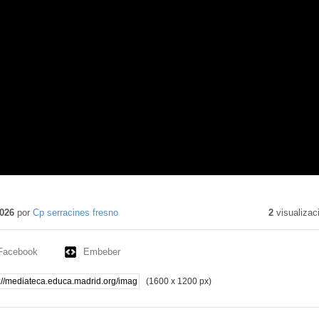
026
por
Cp serracines fresno
2
visualizac
Facebook
Embeber
(1600 x 1200 px)