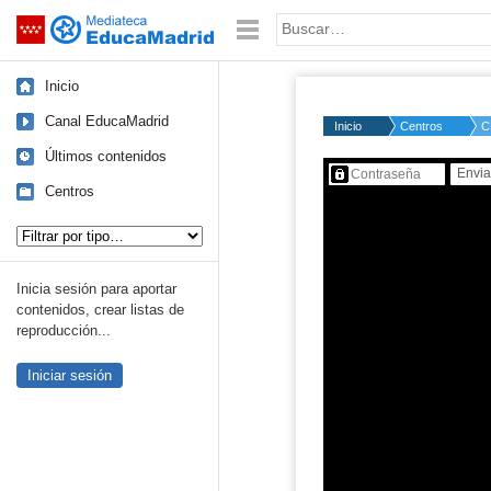
Mediateca de EducaMadrid
Saltar navegación
Palabra o frase:
Inicio
Canal EducaMadrid
Inicio
Centros
C
Últimos contenidos
Contenido protegido…
Centros
Tipo de contenido:
Inicia sesión para aportar
contenidos, crear listas de
reproducción...
Iniciar sesión