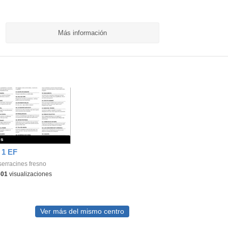
Más información
es
 1 EF
serracines fresno
601
visualizaciones
Ver más del mismo centro