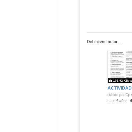
Del mismo autor…
106.92 KByt
ACTIVIDAD
subido por
Cp 
-
hace 6 años
-