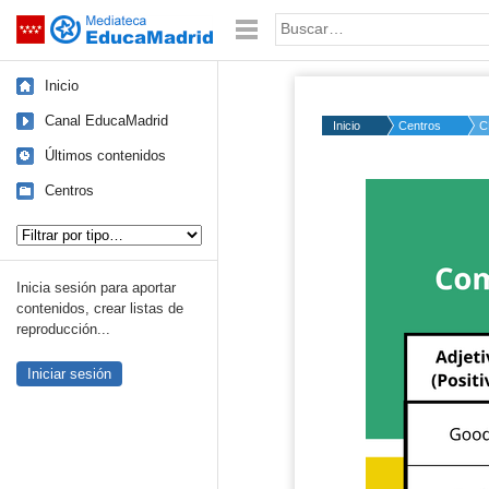
Mediateca de EducaMadrid
Saltar navegación
Palabra o frase:
Inicio
Canal EducaMadrid
Inicio
Centros
C
Últimos contenidos
Centros
Tipo de contenido:
Inicia sesión para aportar
contenidos, crear listas de
reproducción...
Iniciar sesión