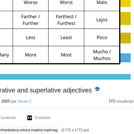
ative and superlative adjectives
-
Contenido
educativo
e 2025
por
Javier C.
773
visualizac
Facebook
Embeber
(1772 x 1772 px)