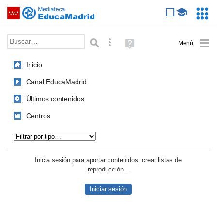
Mediateca de EducaMadrid
Saltar navegación
Servic
Educa
Palabra o frase:
Búsqueda avanzada
Ayuda
(en
ventana
Inicio
nueva)
Canal EducaMadrid
Últimos contenidos
Centros
Tipo de contenido:
Inicia sesión para aportar contenidos, crear listas de
reproducción...
Iniciar sesión