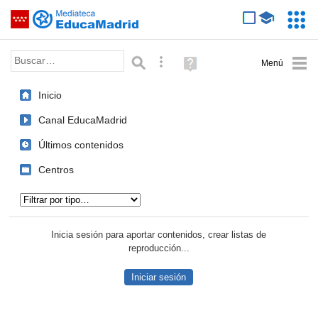
Mediateca de EducaMadrid
Saltar navegación
Servic
Educa
Palabra o frase:
Búsqueda avanzada
Ayuda
(en
ventana
Inicio
nueva)
Canal EducaMadrid
Últimos contenidos
Centros
Tipo de contenido:
Inicia sesión para aportar contenidos, crear listas de
reproducción...
Iniciar sesión