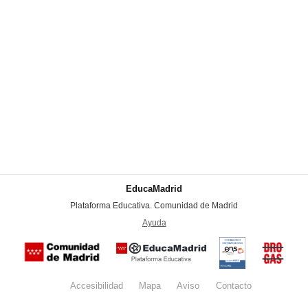
EducaMadrid
-
Plataforma Educativa. Comunidad de Madrid
-
Ayuda
(en ventana nueva)
Certificación
Buzón
de
anónim
conformidad
del Pla
con el
Regiona
Esquema
contra l
Nacional de
Accesibilidad
Mapa
web
Aviso
legal
Contacto
Drogas 
Seguridad
la
(categoría
Comunid
MEDIA). El