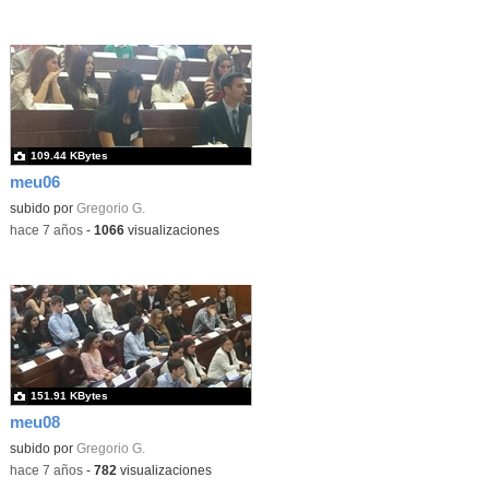
109.44 KBytes
meu06
subido por
Gregorio G.
-
hace 7 años
-
1066
visualizaciones
151.91 KBytes
meu08
subido por
Gregorio G.
-
hace 7 años
-
782
visualizaciones