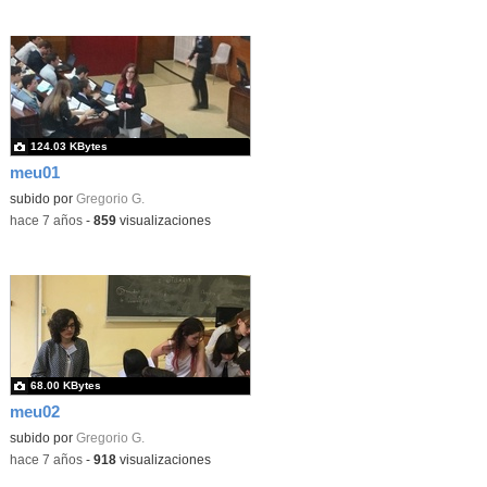
124.03 KBytes
meu01
subido por
Gregorio G.
-
hace 7 años
-
859
visualizaciones
68.00 KBytes
meu02
subido por
Gregorio G.
-
hace 7 años
-
918
visualizaciones