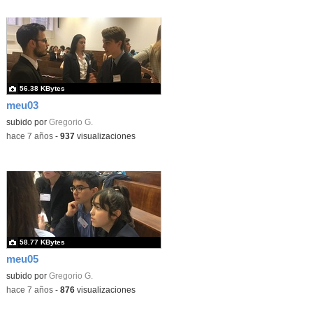
56.38 KBytes
meu03
subido por
Gregorio G.
-
hace 7 años
-
937
visualizaciones
58.77 KBytes
meu05
subido por
Gregorio G.
-
hace 7 años
-
876
visualizaciones