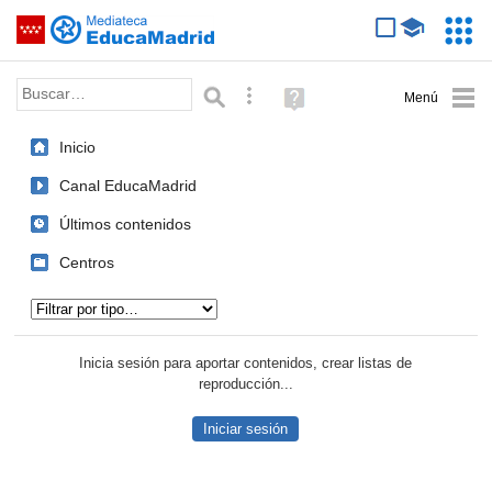
Mediateca de EducaMadrid
Saltar navegación
Servic
Educa
Palabra o frase:
Búsqueda avanzada
Ayuda
(en
ventana
Inicio
nueva)
Canal EducaMadrid
Últimos contenidos
Centros
Tipo de contenido:
Inicia sesión para aportar contenidos, crear listas de
reproducción...
Iniciar sesión