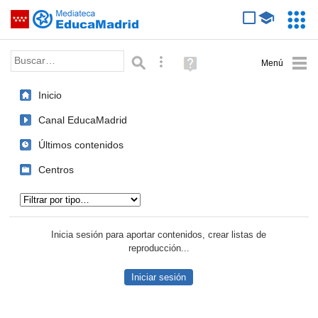
Mediateca de EducaMadrid
Saltar navegación
Servic
Educa
Palabra o frase:
Búsqueda avanzada
Ayuda
(en
ventana
Inicio
nueva)
Canal EducaMadrid
Últimos contenidos
Centros
Tipo de contenido:
Inicia sesión para aportar contenidos, crear listas de
reproducción...
Iniciar sesión