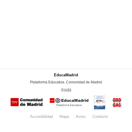
EducaMadrid
-
Plataforma Educativa. Comunidad de Madrid
-
Ayuda
(en ventana nueva)
Certificación
Buzón
de
anónim
conformidad
del Pla
con el
Regiona
Esquema
contra l
Nacional de
Accesibilidad
Mapa
web
Aviso
legal
Contacto
Drogas 
Seguridad
la
(categoría
Comunid
MEDIA). El
de Madr
documento