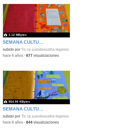
1.12 MBytes
SEMANA CULTURAL DE LOS CUENTOS 45
subido por
Tic cp juandeaustria leganes
-
hace 6 años
-
677
visualizaciones
964.96 KBytes
SEMANA CULTURAL DE LOS CUENTOS 46
subido por
Tic cp juandeaustria leganes
-
hace 6 años
-
844
visualizaciones