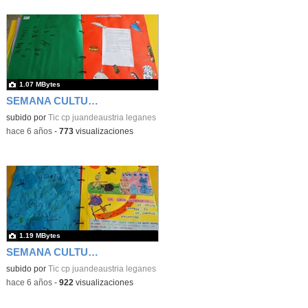
1.07 MBytes
SEMANA CULTURAL DE LOS CUENTOS 42
subido por
Tic cp juandeaustria leganes
-
hace 6 años
-
773
visualizaciones
1.19 MBytes
SEMANA CULTURAL DE LOS CUENTOS 44
subido por
Tic cp juandeaustria leganes
-
hace 6 años
-
922
visualizaciones