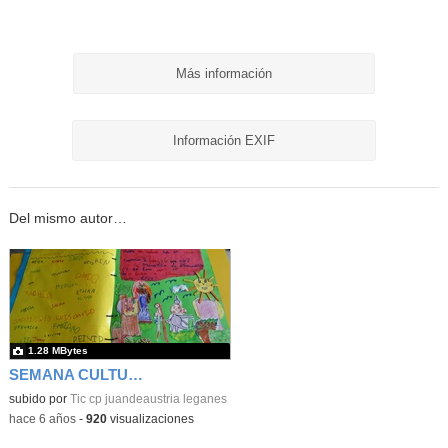
Más información
Información EXIF
Del mismo autor…
1.28 MBytes
SEMANA CULTURAL DE LOS CUENTOS 43
subido por
Tic cp juandeaustria leganes
-
hace 6 años
-
920
visualizaciones