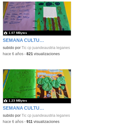
1.07 MBytes
SEMANA CULTURAL DE LOS CUENTOS 47
subido por
Tic cp juandeaustria leganes
-
hace 6 años
-
821
visualizaciones
1.23 MBytes
SEMANA CULTURAL DE LOS CUENTOS 48
subido por
Tic cp juandeaustria leganes
-
hace 6 años
-
911
visualizaciones