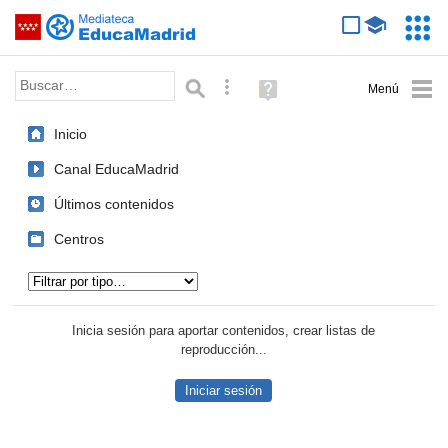
Mediateca de EducaMadrid
Saltar navegación
Servic
Educa
Palabra o frase:
Búsqueda avanzada
Ayuda
(en
ventana
Inicio
nueva)
Canal EducaMadrid
Últimos contenidos
Centros
Tipo de contenido:
Inicia sesión para aportar contenidos, crear listas de
reproducción...
Iniciar sesión