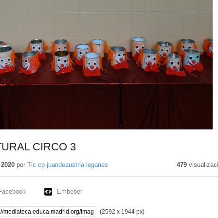
URAL CIRCO 3
 2020
por
Tic cp juandeaustria leganes
479
visualizac
Facebook
Embeber
(2592 x 1944 px)