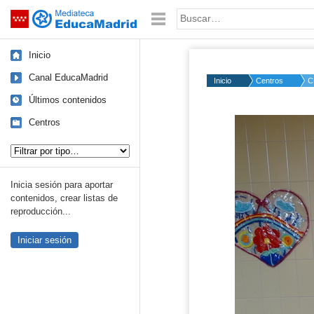
Mediateca de EducaMadrid
Saltar navegación
Palabra o frase:
Inicio
Canal EducaMadrid
Inicio
Centros
C
Últimos contenidos
Centros
Tipo de contenido:
Inicia sesión para aportar
contenidos, crear listas de
reproducción...
Iniciar sesión