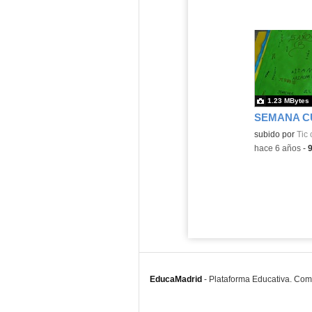
1.23 MBytes
subido por
Tic 
-
hace 6 años
-
EducaMadrid
-
Plataforma Educativa. Co