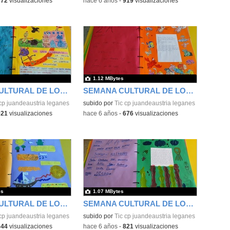
772
visualizaciones
-
hace 6 años
-
919
visualizaciones
1.12 MBytes
SEMANA CULTURAL DE LOS CUENTOS 44
SEMANA CULTURAL DE LOS CUENTOS 45
cp juandeaustria leganes
subido por
Tic cp juandeaustria leganes
921
visualizaciones
-
hace 6 años
-
676
visualizaciones
es
1.07 MBytes
SEMANA CULTURAL DE LOS CUENTOS 46
SEMANA CULTURAL DE LOS CUENTOS 47
cp juandeaustria leganes
subido por
Tic cp juandeaustria leganes
844
visualizaciones
-
hace 6 años
-
821
visualizaciones