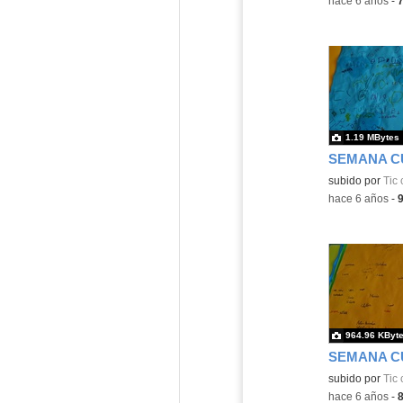
-
hace 6 años
-
1.19 MBytes
subido por
Tic 
-
hace 6 años
-
964.96 KByt
subido por
Tic 
-
hace 6 años
-