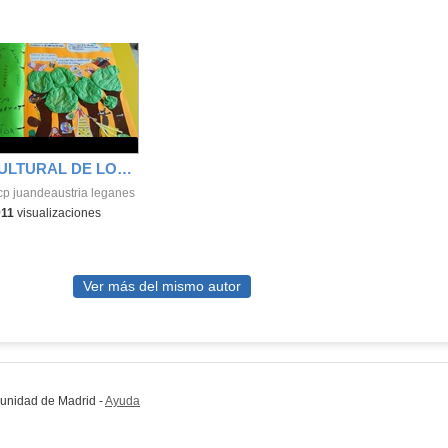
SEMANA CULTURAL DE LOS CUENTOS 48
cp juandeaustria leganes
911
visualizaciones
Ver más del mismo autor
munidad de Madrid
-
Ayuda
(en ventana nueva)