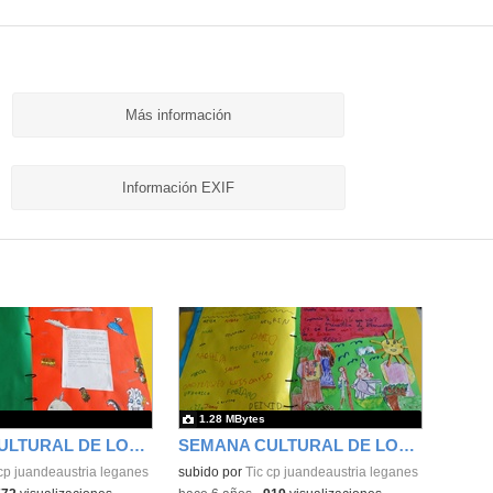
Más información
Información EXIF
1.28 MBytes
SEMANA CULTURAL DE LOS CUENTOS 42
SEMANA CULTURAL DE LOS CUENTOS 43
cp juandeaustria leganes
subido por
Tic cp juandeaustria leganes