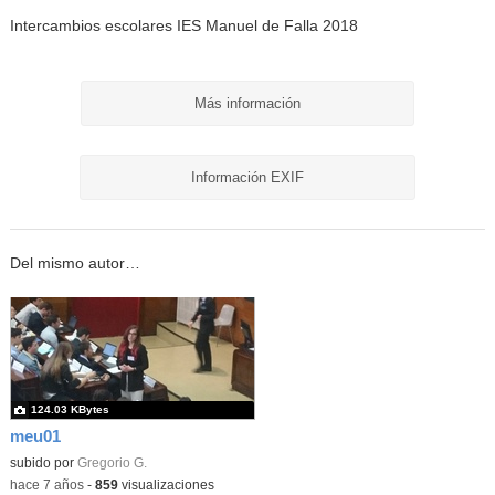
Intercambios escolares IES Manuel de Falla 2018
Más información
Información EXIF
Del mismo autor…
124.03 KBytes
meu01
subido por
Gregorio G.
-
hace 7 años
-
859
visualizaciones