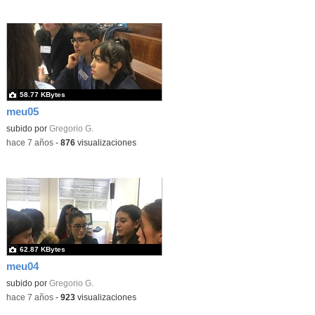
58.77 KBytes
meu05
subido por
Gregorio G.
-
hace 7 años
-
876
visualizaciones
62.87 KBytes
meu04
subido por
Gregorio G.
-
hace 7 años
-
923
visualizaciones