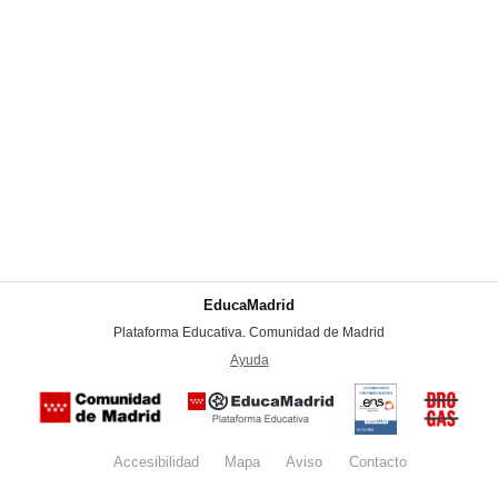
EducaMadrid
-
Plataforma Educativa. Comunidad de Madrid
-
Ayuda
(en ventana nueva)
Certificación
Buzón
de
anónim
conformidad
del Pla
con el
Regiona
Esquema
contra l
Nacional de
Accesibilidad
Mapa
web
Aviso
legal
Contacto
Drogas 
Seguridad
la
(categoría
Comunid
MEDIA). El