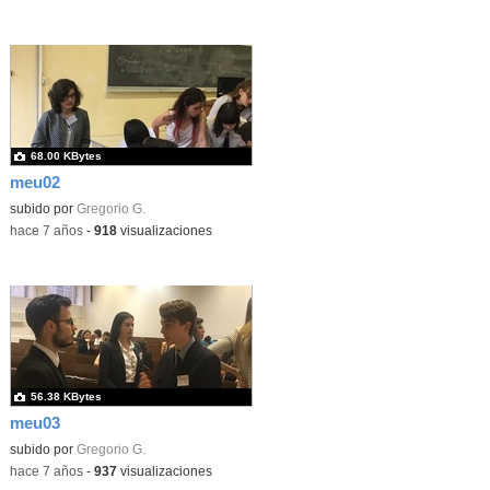
68.00 KBytes
meu02
subido por
Gregorio G.
-
hace 7 años
-
918
visualizaciones
56.38 KBytes
meu03
subido por
Gregorio G.
-
hace 7 años
-
937
visualizaciones