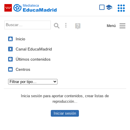
Mediateca de EducaMadrid
Saltar navegación
Servic
Educa
Palabra o frase:
Búsqueda avanzada
Ayuda
(en
ventana
Inicio
nueva)
Canal EducaMadrid
Últimos contenidos
Centros
Tipo de contenido:
Inicia sesión para aportar contenidos, crear listas de
reproducción...
Iniciar sesión