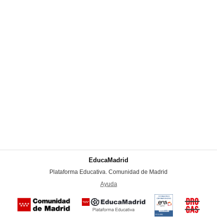
EducaMadrid
-
Plataforma Educativa. Comunidad de Madrid
-
Ayuda
(en ventana nueva)
Certificación
Buzón
de
anónim
conformidad
del Pla
con el
Regiona