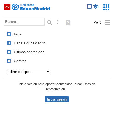
Mediateca de EducaMadrid
Saltar navegación
Servic
Educa
Palabra o frase:
Búsqueda avanzada
Ayuda
(en
ventana
Inicio
nueva)
Canal EducaMadrid
Últimos contenidos
Centros
Tipo de contenido:
Inicia sesión para aportar contenidos, crear listas de
reproducción...
Iniciar sesión