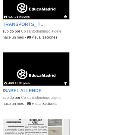
627.01 KBytes
TRANSPORTS_ TIME TRAVEL
Contenido educativo.
subido por
Cp santodomingo algete
-
hace un mes
-
99
visualizaciones
463.15 KBytes
ISABEL ALLENDE
Contenido educativo.
subido por
Cp santodomingo algete
-
hace un mes
-
95
visualizaciones