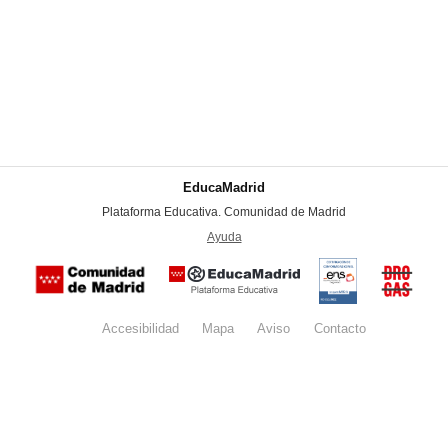
EducaMadrid
-
Plataforma Educativa. Comunidad de Madrid
-
Ayuda
(en ventana nueva)
Certificación
Buzón
de
anónim
conformidad
del Pla
con el
Regiona
Esquema
contra l
Nacional de
Accesibilidad
Mapa
web
Aviso
legal
Contacto
Drogas 
Seguridad
la
(categoría
Comunid
MEDIA). El
de Madr
documento
se abrirá en
ventana
nueva.