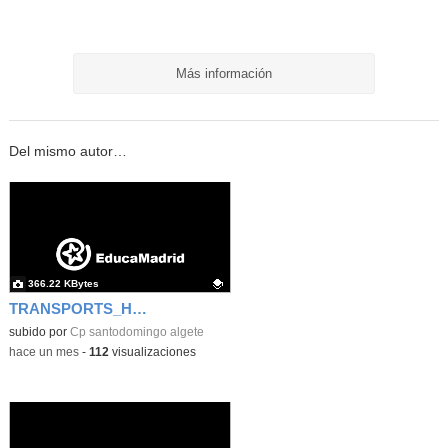
Más información
Del mismo autor…
366.22 KBytes
TRANSPORTS_HENRY FORD
Contenido educativo.
subido por
Cp santodomingo algete
-
hace un mes
-
112
visualizaciones