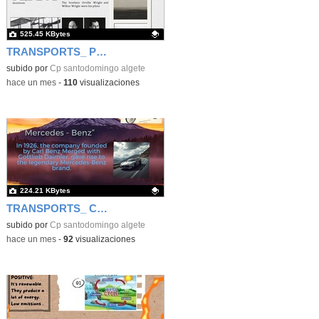
525.45 KBytes
TRANSPORTS_ PLANE
Contenido educativo.
subido por
Cp santodomingo algete
-
hace un mes
-
110
visualizaciones
224.21 KBytes
TRANSPORTS_ CARS
Contenido educativo.
subido por
Cp santodomingo algete
-
hace un mes
-
92
visualizaciones