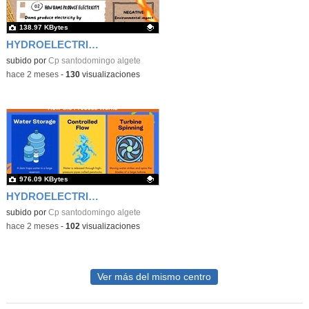
138.97 KBytes
HYDROELECTRIC ENERGY
Contenido educativo.
subido por
Cp santodomingo algete
-
hace 2 meses
-
130
visualizaciones
976.09 KBytes
HYDROELECTRIC ENERGY2
Contenido educativo.
subido por
Cp santodomingo algete
-
hace 2 meses
-
102
visualizaciones
Ver más del mismo centro