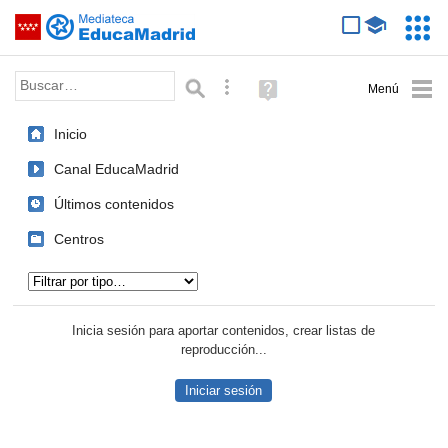
Mediateca de EducaMadrid
Saltar navegación
Servic
Educa
Palabra o frase:
Búsqueda avanzada
Ayuda
(en
ventana
Inicio
nueva)
Canal EducaMadrid
Últimos contenidos
Centros
Tipo de contenido:
Inicia sesión para aportar contenidos, crear listas de
reproducción...
Iniciar sesión