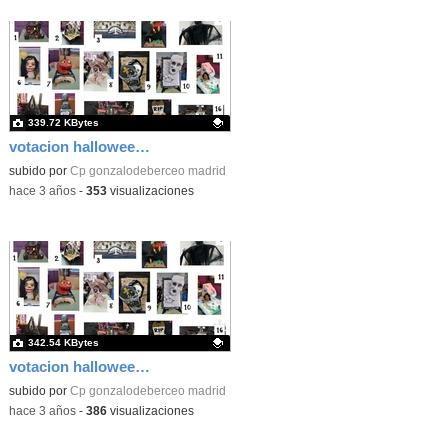
339.72 KBytes
votacion halloween 2023
Contenido educativo.
subido por
Cp gonzalodeberceo madrid
-
hace 3 años
-
353
visualizaciones
342.54 KBytes
votacion halloween 2023
Contenido educativo.
subido por
Cp gonzalodeberceo madrid
-
hace 3 años
-
386
visualizaciones