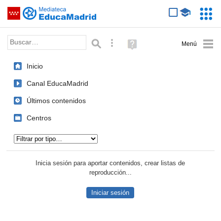
Mediateca de EducaMadrid
Saltar navegación
Servic
Educa
Palabra o frase:
Búsqueda avanzada
Ayuda
(en
ventana
Inicio
nueva)
Canal EducaMadrid
Últimos contenidos
Centros
Tipo de contenido:
Inicia sesión para aportar contenidos, crear listas de
reproducción...
Iniciar sesión