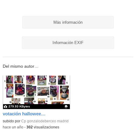
Más información
Información EXIF
Del mismo autor…
279.93 KBytes
votación halloween 2024
Contenido educativo.
subido por
Cp gonzalodeberceo madrid
-
hace un año
-
302
visualizaciones