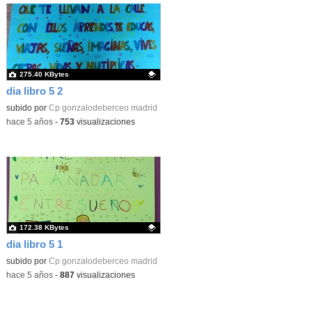
275.40 KBytes
dia libro 5 2
Contenido educativo.
subido por
Cp gonzalodeberceo madrid
-
hace 5 años
-
753
visualizaciones
172.38 KBytes
dia libro 5 1
Contenido educativo.
subido por
Cp gonzalodeberceo madrid
-
hace 5 años
-
887
visualizaciones