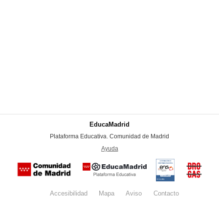
EducaMadrid
-
Plataforma Educativa. Comunidad de Madrid
-
Ayuda
(en ventana nueva)
Certificación
Buzón
de
anónim
conformidad
del Pla
con el
Regiona
Esquema
contra l
Nacional de
Accesibilidad
Mapa
web
Aviso
legal
Contacto
Drogas 
Seguridad
la
(categoría
Comunid
MEDIA). El
de Madr
documento