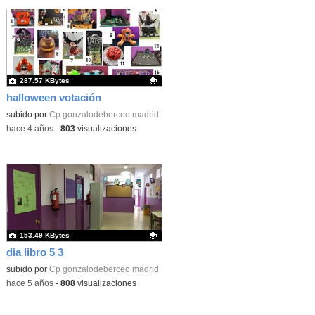
287.57 KBytes
halloween votación
Contenido educativo.
subido por
Cp gonzalodeberceo madrid
-
hace 4 años
-
803
visualizaciones
153.49 KBytes
dia libro 5 3
Contenido educativo.
subido por
Cp gonzalodeberceo madrid
-
hace 5 años
-
808
visualizaciones