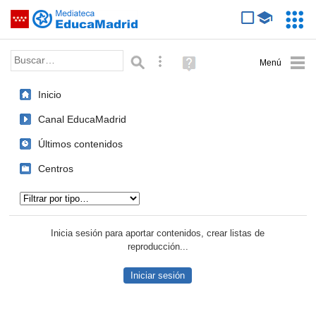
Mediateca de EducaMadrid
Saltar navegación
Servic
Educa
Palabra o frase:
Búsqueda avanzada
Ayuda
(en
ventana
Inicio
nueva)
Canal EducaMadrid
Últimos contenidos
Centros
Tipo de contenido:
Inicia sesión para aportar contenidos, crear listas de
reproducción...
Iniciar sesión