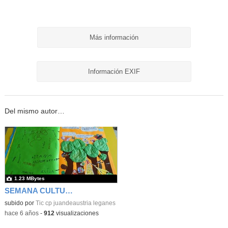
Más información
Información EXIF
Del mismo autor…
1.23 MBytes
SEMANA CULTURAL DE LOS CUENTOS 48
subido por
Tic cp juandeaustria leganes
-
hace 6 años
-
912
visualizaciones