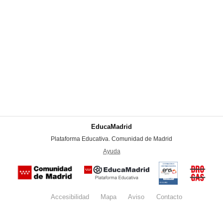
EducaMadrid
-
Plataforma Educativa. Comunidad de Madrid
-
Ayuda
(en ventana nueva)
Certificación
Buzón
de
anónim
conformidad
del Pla
con el
Regiona
Esquema
contra l
Nacional de
Accesibilidad
Mapa
web
Aviso
legal
Contacto
Drogas 
Seguridad
la
(categoría
Comunid
MEDIA). El
de Madr
documento