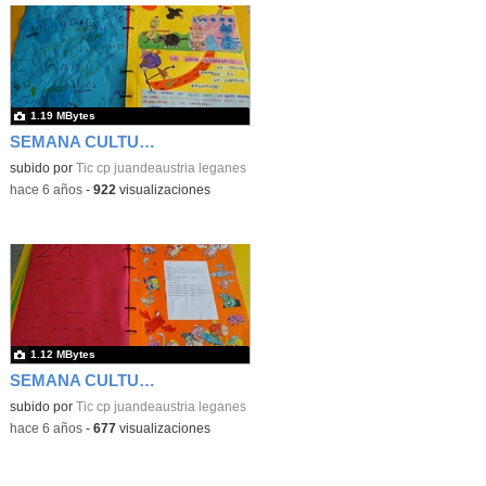
1.19 MBytes
SEMANA CULTURAL DE LOS CUENTOS 44
subido por
Tic cp juandeaustria leganes
-
hace 6 años
-
922
visualizaciones
1.12 MBytes
SEMANA CULTURAL DE LOS CUENTOS 45
subido por
Tic cp juandeaustria leganes
-
hace 6 años
-
677
visualizaciones