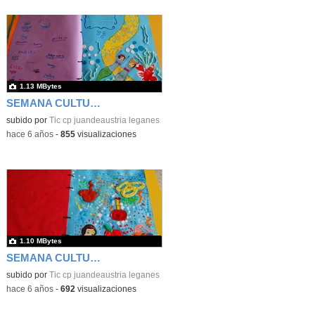
1.13 MBytes
SEMANA CULTURAL DE LOS CUENTOS 49
subido por
Tic cp juandeaustria leganes
-
hace 6 años
-
855
visualizaciones
1.10 MBytes
SEMANA CULTURAL DE LOS CUENTOS 50
subido por
Tic cp juandeaustria leganes
-
hace 6 años
-
692
visualizaciones