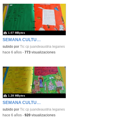
1.07 MBytes
SEMANA CULTURAL DE LOS CUENTOS 42
subido por
Tic cp juandeaustria leganes
-
hace 6 años
-
773
visualizaciones
1.28 MBytes
SEMANA CULTURAL DE LOS CUENTOS 43
subido por
Tic cp juandeaustria leganes
-
hace 6 años
-
920
visualizaciones